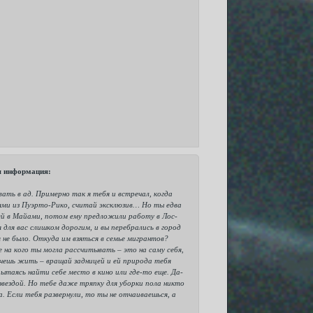
ая информация:
ать в ад. Примерно так я тебя и встречал, когда
рнями из Пуэрто-Рико, считай эксклюзив… Но ты едва
ей в Майами, потом ему предложили работу в Лос-
для вас слишком дорогим, и вы перебрались в город
 не было. Откуда им взяться в семье мигрантов?
 на кого ты могла рассчитывать – это на саму себя,
Хочешь жить – вращай задницей и ей природа тебя
ытаясь найти себе место в кино или где-то еще. Да-
звездой. Но тебе даже тряпку для уборки пола никто
а. Если тебя развернули, то ты не отчаиваешься, а