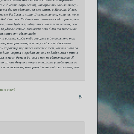
жем. Вместо пары вещиц, которые ты носила теперь
могла бы заработать за всю жизнь в Мексике. И все,
огло бы быть и хуже. В самом начале, пока ты меня
тобой доволен. Угодить мне оказалось куда проще, чем
се равно будет придираться. Да и если честно, секс
ала удовольствие, возможно это было то маленькое
он попросту убьет тебя.
х и сосешь, когда тебе говорят и делаешь это так
стью, которая теперь есть у тебя. Ты обожаешь
Твой характер портился вместе с тем, как ты была со
одина, верная и преданная, как подобранная с улицы
нь в моем доме и да, ты в нем не единственная. Я
то другие девушки могут отнимать у тебя время со
 свете человека, которого бы ты любила больше, чем
ную суку!
0