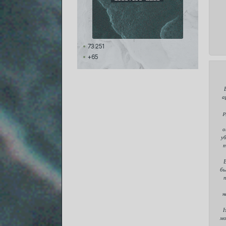
73 251
+65
а
р
о
у
т
В
бы
н
Н
мо