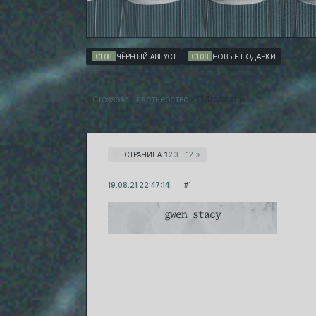
01.08
ЧЁРНЫЙ АВГУСТ
01.08
НОВЫЕ ПОДАРКИ
»
Crossbar
»
партнерство
»
El Tropicano
СТРАНИЦА:
1
2
3
…
12
»
19.08.21 22:47:14
1
gwen stacy