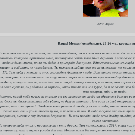
Adria Arjona
Raquel Montes (менябельно), 25-26 y.o., краткая
Если есть в этом мире что-то, что ты ненавидишь, то все это можно описать одним слов
роматом кактусов, приятного мало, потому что жизнь твоя была дерьмом. Хотя даже зап
тебя не было ничего, жила ты бедно в пригороде Акапулько. Единственным шансом куд
улетку, а выбирать не приходилось. Ты пыталась найти кого-то хоть сколько-то прилично
17). Там тебя и женили, а муж увез тебя в Акапулько к себе. Вот только мужем он ока
ткрыть рот, как ты получала по лицу, отчего через несколько месяцев ты вообще бояла
блюдком, которого ты не разглядела. Да и откуда опыту взяться, если он первый парень в
ы потом узнала, он работал на картель, какой именно ты не в курсе, да и не важно это 
что говорят, сиди и не пизди.
прочем, порой тебя ничего не спасало от его настроения, когда он вбивался в дом все рав
ла бежать, даже пыталась себя убить, но духу не хватило. Но в один из дней он просто н
пришел, так и на третий. Тогда-то ты и решила дать деру из этого ада, вот только не т
Возможно, они и убили твоего мужа, а может и не они. В любом случае это были враги
авариться, вместе с еще десятью девушками. Ты так молода, тебе всего двадцать один, а
самое настоящее.
а острове тебя купил я, причем не так уж и дорого. Там ты оказалась в 2017, с тех пор 
я первая игрушка и первая услада для глаз. Многие могли бы воспрепятствовать тому, как
Теперь у тебя было то, чего никогда не было раньше. Не маленькая квартира, в которой 