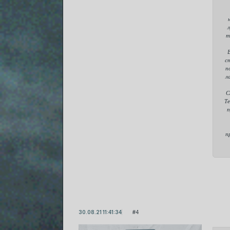
л
т
с
п
л
С
Те
п
п
30.08.21 11:41:34
4