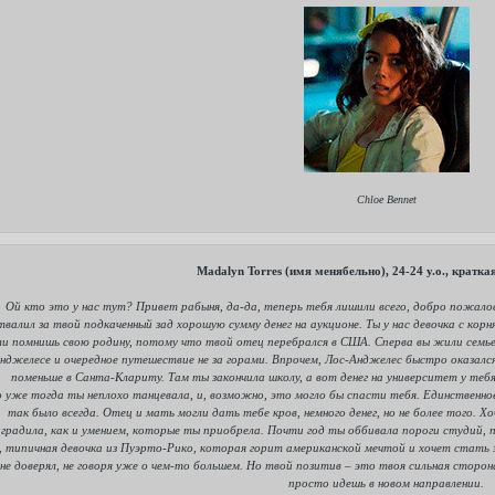
Chloe Bennet
Madalyn Torres (имя менябельно), 24-24 y.o., кратк
Ой кто это у нас тут? Привет рабыня, да-да, теперь тебя лишили всего, добро пожалов
твалил за твой подкаченный зад хорошую сумму денег на аукционе. Ты у нас девочка с ко
ли помнишь свою родину, потому что твой отец перебрался в США. Сперва вы жили семь
нджелесе и очередное путешествие не за горами. Впрочем, Лос-Анджелес быстро оказался 
поменьше в Санта-Клариту. Там ты закончила школу, а вот денег на университет у тебя
 уже тогда ты неплохо танцевала, и, возможно, это могло бы спасти тебя. Единственное
так было всегда. Отец и мать могли дать тебе кров, немного денег, но не более того. 
аградила, как и умением, которые ты приобрела. Почти год ты оббивала пороги студий, п
, типичная девочка из Пуэрто-Рико, которая горит американской мечтой и хочет стать 
не доверял, не говоря уже о чем-то большем. Но твой позитив – это твоя сильная сторон
просто идешь в новом направлении.