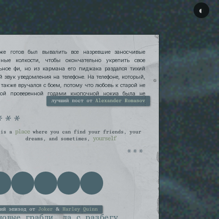
◐
же готов был вывалить все назревшие заносчивые
нные колкости, чтобы окончательно укрепить свое
ьное фи, но из кармана его пиджака раздался тихий
й звук уведомления на телефоне. На телефоне, который,
, также вручался с боем, потому что любовь к старой не
мой проверенной годами кнопочной нокиа была не
 и потому что «ну, пойми ты, Миша, не мое это все».
лучший пост от
Alexander Romanov
place
is a
where you can find your friends, your
yourself
dreams, and sometimes,
ший эпизод от
Joker
&
Harley Quinn
новые грабли, да с разбегу