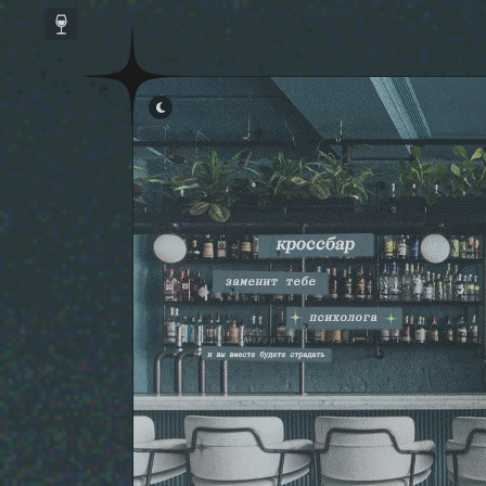
НАСТРОЙКА СКРИПТОВ
▾
КАСТОМНЫЕ СКРИПТЫ
▾
СКРИПТЫ ФОРУМА
▾
ССЫЛКИ В НАВИГАЦИИ ФОРУМА
▾
СОХРАНИТЬ
ПО УМОЛЧАНИЮ