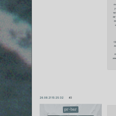
о
у
че
не
т
с
м
п
мн
26.08.21 15:25:32
3
pr-bar