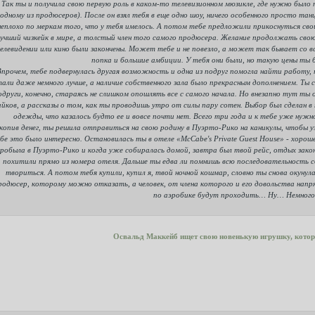
Так ты и получила свою первую роль в каком-то телевизионном мюзикле, где нужно было 
одному из продюсеров). После он взял тебя в еще одно шоу, ничего особенного просто танц
неплохо по меркам того, что у тебя имелось. А потом тебе предложили прикоснуться свои
учший чизкейк в мире, а толстый член того самого продюсера. Желание продолжать свою
елевидении или кино были закончены. Может тебе и не повезло, а может так бывает со 
попка и большие амбиции. У тебя они были, но такую цены ты 
Впрочем, тебе подвернулась другая возможность и одна из подруг помогла найти работу
тали даже немного лучше, а наличие собственного зала было прекрасным дополнением. Ты
одруги, конечно, стараясь не слишком опошлять все с самого начала. Но внезапно тут ты
айков, а рассказы о том, как ты проводишь утро от силы пару сотен. Выбор был сделан в
одежды, что казалось будто ее и вовсе почти нет. Всего три года и к тебе уже нужн
копив денег, ты решила отправиться на свою родину в Пуэрто-Рико на каникулы, чтобы уз
бе это было интересно. Остановилась ты в отеле «McCabe's Private Guest House» - хоро
робыла в Пуэрто-Рико и когда уже собиралась домой, завтра был твой рейс, отдых закон
похитили прямо из номера отеля. Дальше ты едва ли помнишь всю последовательность со
твориться. А потом тебя купили, купил я, твой ночной кошмар, словно ты снова окунула
родюсер, которому можно отказать, а человек, от члена которого и его довольства нап
по аэробике будут проходить… Ну… Немного 
Освальд Маккейб ищет свою новенькую игрушку, котор