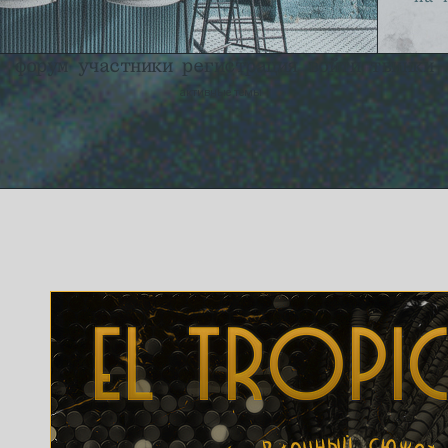
форум
участники
регистрация
войти
твинки
активные темы
СПИСОК ПУСТ