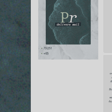
73 251
+65
о
А
Но
н
да