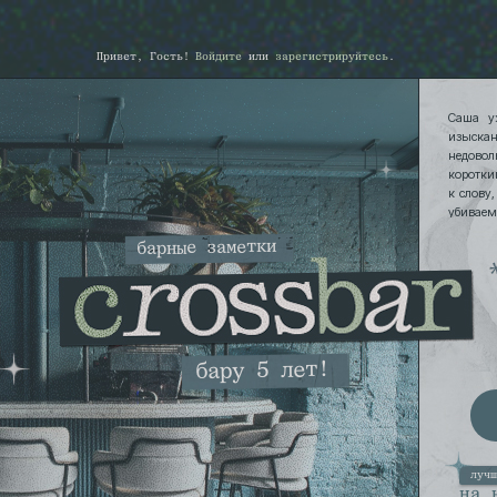
Привет, Гость!
Войдите
или
зарегистрируйтесь
.
Саша у
изыска
недовол
коротки
к слову
убивае
рушима,
барные заметки
бару 5 лет!
луч
на 