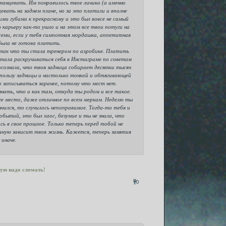
танцевать. Им понравилось твое личико (а именно
евать на заднем плане, но за это платили и вполне
ми губами к прекрасному и это был вовсе не самый
 карьеру как-то ушло и на этом все твои потуги на
всеми, если у тебя симпотная мордашка, аппетитная
была не готова платить.
, так что ты стала тренером по аэробике. Платить
 стала раскручиваться себя в Инстаграме по советам
 осознала, что твоя задница собирает десятки тысяч
 пользу задницы и настолько тонкой и обтягивающей
о записываться заранее, потому что мест нет.
нать, что и как там, откуда ты родом и все такое.
шее место, даже отличное по всем меркам. Неделю ты
чился, то случилось непоправимое. Тогда-то тебя и
бытий, это был хаос, безумие и ты не знала, что
сь в свое прошлое. Только теперь перед тобой не
рямую зависит твоя жизнь. Кажется, теперь занятия
иначе.
ую надо сломать!
0