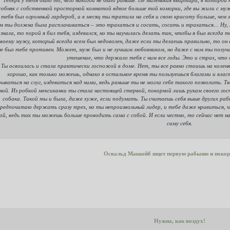
собняк с собственной просторной комнатой вдвое больше той коморки, где вы жили с му
 тебя был огромный гардероб, а в месяц ты тратила на себя и свою красоту больше, чем 
м ты должна была расплачиваться – это трахаться и сосать, сосать и трахаться… Ну, м
 знала, то порой я бил тебя, издевался, но ты научилась делать так, чтобы я был всегда 
воему мужу, который всегда всем был недоволен, даже если ты делаешь правильно, то он в
не был тебе противен. Может, муж был и не лучшим любовником, но даже с ним ты получ
утешение, что держало тебя с ним все годы. Это и страх, что 
Ты освоилась и стала практически госпожой в доме. Нет, ты все равно стоишь на коленя
хорошо, как только можешь, однако в остальное время ты пользуешься благами и вла
рываться на слуг, издеваться над ними, ведь раньше ты не могла себе такого позволить. 
ной. Из робкой мексиканки ты стала настоящей стервой, покорной лишь рукам своего госп
собака. Такой ты и была, даже хуже, если подумать. Ты считаешь себя выше других рабы
редпочитаю держать сразу трех, но ты непроизвольный лидер, и тебе даже нравиться, ч
ой, ведь так ты можешь больше проводить сама с собой. И если честно, то сейчас нет на
саму себя.
Освальд Маккейб ищет первую рабыню и покор
Нужна, как воздух!