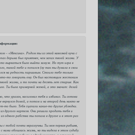
 информация:
ом – «Мексика». Родом ты из этой навозной кучи с
ах дерьма был приятнее, чем запах твоей жизни. У
а-то вырваться было выйти замуж. Но тут игра в
го, такой тебе и попался (ну так ты думала в свои
зался на редкость паршивым. Стоило тебе только
сь что-то говорить ему. Он был настоящим жестоким
 твоей жизни, и то почти на десять лет старше. Как
было. Ты была примерной женой, а это значит: делай
но, что ураган, насиловал тебя и избивал. Ты готова
е вернулся домой, а потом и на второй день никто не
ут-то было. Тебя сцапали какие-то другие ублюдки.
 из другого картеля. Они решили продать тебя и
 из одного рабства ты попала в другое и в этот раз
мы с тобой почти неразлучны. Ты моя первая рабыня,
 с ними обошлась жизнь, но ты видела в этом судьбу.
кухня и спальня были в одной комнате, а огромный