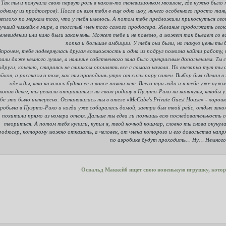
Так ты и получила свою первую роль в каком-то телевизионном мюзикле, где нужно было 
одному из продюсеров). После он взял тебя в еще одно шоу, ничего особенного просто танц
неплохо по меркам того, что у тебя имелось. А потом тебе предложили прикоснуться свои
учший чизкейк в мире, а толстый член того самого продюсера. Желание продолжать свою
елевидении или кино были закончены. Может тебе и не повезло, а может так бывает со 
попка и большие амбиции. У тебя они были, но такую цены ты 
Впрочем, тебе подвернулась другая возможность и одна из подруг помогла найти работу
тали даже немного лучше, а наличие собственного зала было прекрасным дополнением. Ты
одруги, конечно, стараясь не слишком опошлять все с самого начала. Но внезапно тут ты
айков, а рассказы о том, как ты проводишь утро от силы пару сотен. Выбор был сделан в
одежды, что казалось будто ее и вовсе почти нет. Всего три года и к тебе уже нужн
копив денег, ты решила отправиться на свою родину в Пуэрто-Рико на каникулы, чтобы уз
бе это было интересно. Остановилась ты в отеле «McCabe's Private Guest House» - хоро
робыла в Пуэрто-Рико и когда уже собиралась домой, завтра был твой рейс, отдых закон
похитили прямо из номера отеля. Дальше ты едва ли помнишь всю последовательность со
твориться. А потом тебя купили, купил я, твой ночной кошмар, словно ты снова окунула
родюсер, которому можно отказать, а человек, от члена которого и его довольства нап
по аэробике будут проходить… Ну… Немного 
Освальд Маккейб ищет свою новенькую игрушку, котор