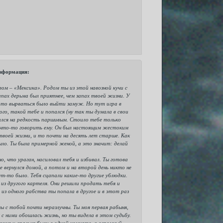
 информация:
ом – «Мексика». Родом ты из этой навозной кучи с
ах дерьма был приятнее, чем запах твоей жизни. У
а-то вырваться было выйти замуж. Но тут игра в
го, такой тебе и попался (ну так ты думала в свои
зался на редкость паршивым. Стоило тебе только
сь что-то говорить ему. Он был настоящим жестоким
 твоей жизни, и то почти на десять лет старше. Как
было. Ты была примерной женой, а это значит: делай
но, что ураган, насиловал тебя и избивал. Ты готова
е вернулся домой, а потом и на второй день никто не
ут-то было. Тебя сцапали какие-то другие ублюдки.
 из другого картеля. Они решили продать тебя и
 из одного рабства ты попала в другое и в этот раз
мы с тобой почти неразлучны. Ты моя первая рабыня,
 с ними обошлась жизнь, но ты видела в этом судьбу.
кухня и спальня были в одной комнате, а огромный