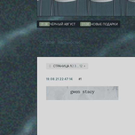
01.08
ЧЁРНЫЙ АВГУСТ
01.08
НОВЫЕ ПОДАРКИ
»
Crossbar
»
партнерство
»
El Tropicano
СТРАНИЦА:
1
2
3
…
12
»
19.08.21 22:47:14
1
gwen stacy