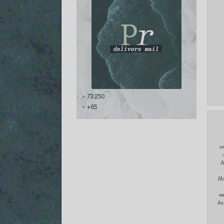
73 250
+65
о
А
Но
н
да