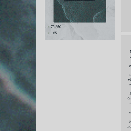
73 250
+65
а
р
о
у
т
В
бы
н
Н
мо