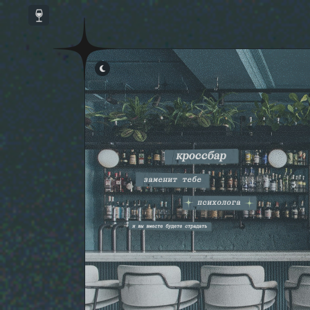
НАСТРОЙКА СКРИПТОВ
▾
КАСТОМНЫЕ СКРИПТЫ
▾
СКРИПТЫ ФОРУМА
▾
ССЫЛКИ В НАВИГАЦИИ ФОРУМА
▾
СОХРАНИТЬ
ПО УМОЛЧАНИЮ