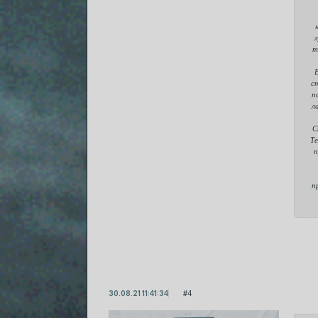
л
т
с
п
л
С
Те
п
п
30.08.21 11:41:34
4