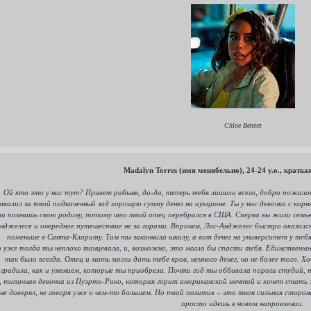
Chloe Bennet
Madalyn Torres (имя менябельно), 24-24 y.o., кратк
Ой кто это у нас тут? Привет рабыня, да-да, теперь тебя лишили всего, добро пожалов
твалил за твой подкаченный зад хорошую сумму денег на аукционе. Ты у нас девочка с ко
ли помнишь свою родину, потому что твой отец перебрался в США. Сперва вы жили семь
нджелесе и очередное путешествие не за горами. Впрочем, Лос-Анджелес быстро оказался 
поменьше в Санта-Клариту. Там ты закончила школу, а вот денег на университет у тебя
 уже тогда ты неплохо танцевала, и, возможно, это могло бы спасти тебя. Единственное
так было всегда. Отец и мать могли дать тебе кров, немного денег, но не более того. 
аградила, как и умением, которые ты приобрела. Почти год ты оббивала пороги студий, п
, типичная девочка из Пуэрто-Рико, которая горит американской мечтой и хочет стать 
не доверял, не говоря уже о чем-то большем. Но твой позитив – это твоя сильная сторон
просто идешь в новом направлении.