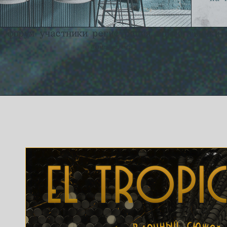
форум
участники
регистрация
войти
твинки
активные темы
СПИСОК ПУСТ