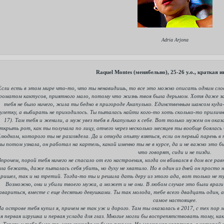
Adria Arjona
Raquel Montes (менябельно), 25-26 y.o., краткая
Если есть в этом мире что-то, что ты ненавидишь, то все это можно описать одним слов
роматом кактусов, приятного мало, потому что жизнь твоя была дерьмом. Хотя даже зап
тебя не было ничего, жила ты бедно в пригороде Акапулько. Единственным шансом куд
улетку, а выбирать не приходилось. Ты пыталась найти кого-то хоть сколько-то прилично
17). Там тебя и женили, а муж увез тебя в Акапулько к себе. Вот только мужем он ока
ткрыть рот, как ты получала по лицу, отчего через несколько месяцев ты вообще бояла
блюдком, которого ты не разглядела. Да и откуда опыту взяться, если он первый парень в
ы потом узнала, он работал на картель, какой именно ты не в курсе, да и не важно это 
что говорят, сиди и не пизди.
прочем, порой тебя ничего не спасало от его настроения, когда он вбивался в дом все рав
ла бежать, даже пыталась себя убить, но духу не хватило. Но в один из дней он просто н
пришел, так и на третий. Тогда-то ты и решила дать деру из этого ада, вот только не т
Возможно, они и убили твоего мужа, а может и не они. В любом случае это были враги
авариться, вместе с еще десятью девушками. Ты так молода, тебе всего двадцать один, а
самое настоящее.
а острове тебя купил я, причем не так уж и дорого. Там ты оказалась в 2017, с тех пор 
я первая игрушка и первая услада для глаз. Многие могли бы воспрепятствовать тому, как
Теперь у тебя было то, чего никогда не было раньше. Не маленькая квартира, в которой 