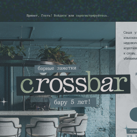
Привет, Гость!
Войдите
или
зарегистрируйтесь
.
Саша у
изыска
недовол
коротки
к слову
убивае
рушима,
барные заметки
бару 5 лет!
луч
на 