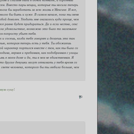
жем. Вместо пары вещиц, которые ты носила теперь
могла бы заработать за всю жизнь в Мексике. И все,
огло бы быть и хуже. В самом начале, пока ты меня
тобой доволен. Угодить мне оказалось куда проще, чем
се равно будет придираться. Да и если честно, секс
ала удовольствие, возможно это было то маленькое
он попросту убьет тебя.
х и сосешь, когда тебе говорят и делаешь это так
стью, которая теперь есть у тебя. Ты обожаешь
Твой характер портился вместе с тем, как ты была со
одина, верная и преданная, как подобранная с улицы
нь в моем доме и да, ты в нем не единственная. Я
то другие девушки могут отнимать у тебя время со
 свете человека, которого бы ты любила больше, чем
ную суку!
0