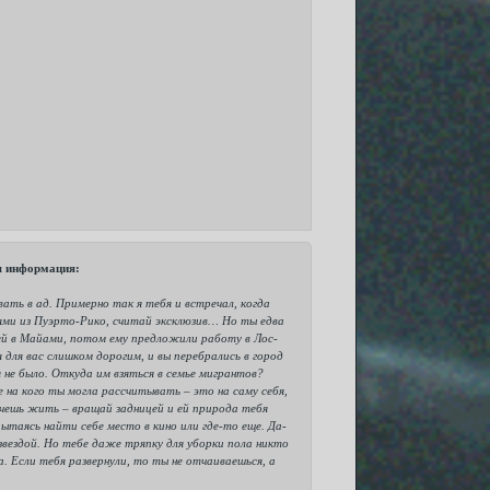
ая информация:
ать в ад. Примерно так я тебя и встречал, когда
рнями из Пуэрто-Рико, считай эксклюзив… Но ты едва
ей в Майами, потом ему предложили работу в Лос-
для вас слишком дорогим, и вы перебрались в город
 не было. Откуда им взяться в семье мигрантов?
 на кого ты могла рассчитывать – это на саму себя,
Хочешь жить – вращай задницей и ей природа тебя
ытаясь найти себе место в кино или где-то еще. Да-
звездой. Но тебе даже тряпку для уборки пола никто
а. Если тебя развернули, то ты не отчаиваешься, а