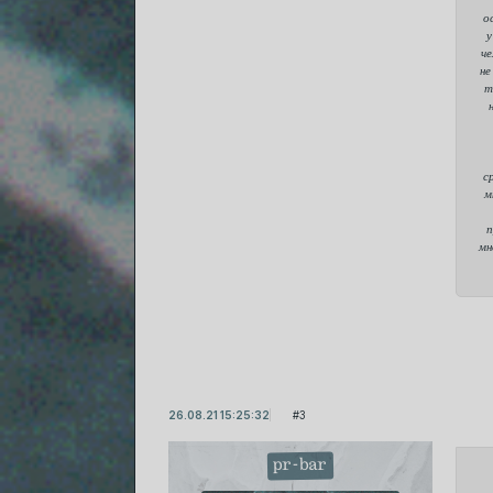
о
у
че
не
т
с
м
п
мн
26.08.21 15:25:32
3
pr-bar