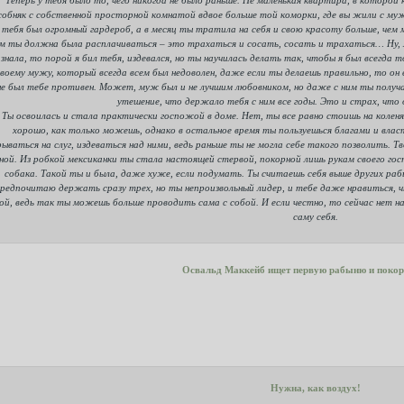
собняк с собственной просторной комнатой вдвое больше той коморки, где вы жили с му
 тебя был огромный гардероб, а в месяц ты тратила на себя и свою красоту больше, чем 
м ты должна была расплачиваться – это трахаться и сосать, сосать и трахаться… Ну, м
 знала, то порой я бил тебя, издевался, но ты научилась делать так, чтобы я был всегда 
воему мужу, который всегда всем был недоволен, даже если ты делаешь правильно, то он в
не был тебе противен. Может, муж был и не лучшим любовником, но даже с ним ты получ
утешение, что держало тебя с ним все годы. Это и страх, что 
Ты освоилась и стала практически госпожой в доме. Нет, ты все равно стоишь на коленя
хорошо, как только можешь, однако в остальное время ты пользуешься благами и вла
рываться на слуг, издеваться над ними, ведь раньше ты не могла себе такого позволить. 
ной. Из робкой мексиканки ты стала настоящей стервой, покорной лишь рукам своего госп
собака. Такой ты и была, даже хуже, если подумать. Ты считаешь себя выше других рабы
редпочитаю держать сразу трех, но ты непроизвольный лидер, и тебе даже нравиться, ч
ой, ведь так ты можешь больше проводить сама с собой. И если честно, то сейчас нет на
саму себя.
Освальд Маккейб ищет первую рабыню и покор
Нужна, как воздух!