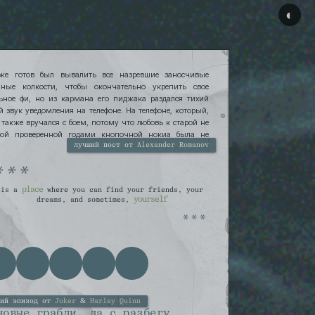
◐
же готов был вывалить все назревшие заносчивые
нные колкости, чтобы окончательно укрепить свое
ьное фи, но из кармана его пиджака раздался тихий
й звук уведомления на телефоне. На телефоне, который,
, также вручался с боем, потому что любовь к старой не
мой проверенной годами кнопочной нокиа была не
 и потому что «ну, пойми ты, Миша, не мое это все».
лучший пост от
Alexander Romanov
place
is a
where you can find your friends, your
yourself
dreams, and sometimes,
ший эпизод от
Joker
&
Harley Quinn
новые грабли, да с разбегу