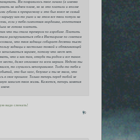
танцевать. Им понравилось твое личико (а именно
евать на заднем плане, но за это платили и вполне
ми губами к прекрасному и это был вовсе не самый
 карьеру как-то ушло и на этом все твои потуги на
всеми, если у тебя симпотная мордашка, аппетитная
была не готова платить.
, так что ты стала тренером по аэробике. Платить
 стала раскручиваться себя в Инстаграме по советам
 осознала, что твоя задница собирает десятки тысяч
 пользу задницы и настолько тонкой и обтягивающей
о записываться заранее, потому что мест нет.
нать, что и как там, откуда ты родом и все такое.
шее место, даже отличное по всем меркам. Неделю ты
чился, то случилось непоправимое. Тогда-то тебя и
бытий, это был хаос, безумие и ты не знала, что
сь в свое прошлое. Только теперь перед тобой не
рямую зависит твоя жизнь. Кажется, теперь занятия
иначе.
ую надо сломать!
0