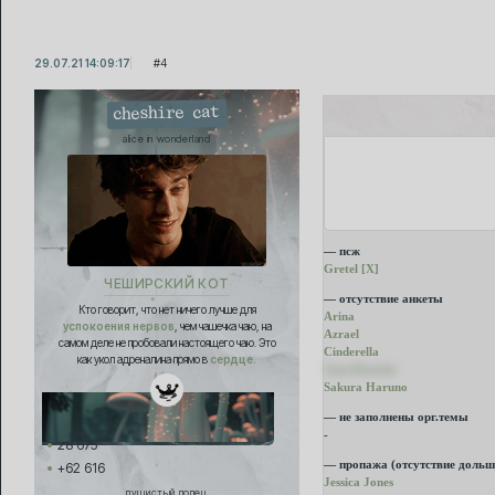
29.07.21 14:09:17
4
cheshire cat
alice in wonderland
— псж
Gretel [Х]
ЧЕШИРСКИЙ КОТ
— отсутствие анкеты
Кто говорит, что нет ничего лучше для
Arina
успокоения нервов
, чем чашечка чаю, на
Azrael
самом деле не пробовали настоящего чаю. Это
Cinderella
как укол адреналина прямо в
сердце.
Jean Kirstein
Sakura Haruno
— не заполнены орг.темы
-
28 675
— пропажа (отсутствие дольш
+62 616
Jessica Jones
пушистый попец