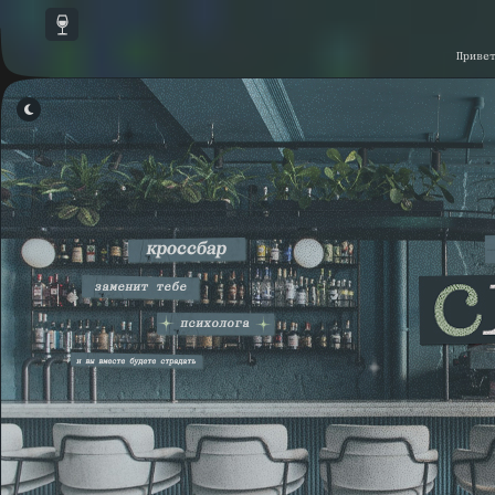
Приве
НАСТРОЙКА СКРИПТОВ
▾
КАСТОМНЫЕ СКРИПТЫ
▾
СКРИПТЫ ФОРУМА
▾
ССЫЛКИ В НАВИГАЦИИ ФОРУМА
▾
СОХРАНИТЬ
ПО УМОЛЧАНИЮ