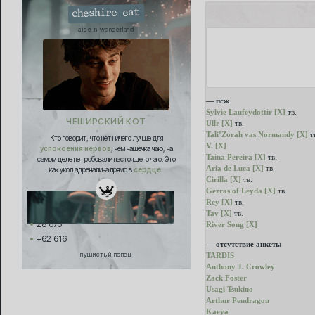
cheshire cat
alice in wonderland
— псж
Sylvie Laufeydottir [X]
тв.
ЧЕШИРСКИЙ КОТ
Ullr [X]
тв.
Tali’Zorah vas Normandy [X]
т
Кто говорит, что нет ничего лучше для
V. [X]
успокоения нервов
, чем чашечка чаю, на
Taina Pereira [X]
тв.
самом деле не пробовали настоящего чаю. Это
Aria de Luca [X]
тв.
как укол адреналина прямо в
сердце.
Cirilla [X]
тв.
Gezras of Leyda [X]
тв.
Rey [X]
тв.
Tav [X]
тв.
28 675
River Song [X]
+62 616
— отсутствие анкеты
пушистый попец
TARDIS
Anthony J. Crowley
Zack Foster
Usagi Tsukino
Arthur Pendragon
Kaeya