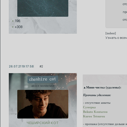
от
пр
от
196
+308
[indent]
Узнать о во
26.07.21 19:17:58
2
cheshire cat
alice in wonderland
▲
Мини-чистка (удалены):
Причины удаления:
- отсутствие анкеты
Сумерка
Bokuto Koutarou
Kuroo Tetsurou
ЧЕШИРСКИЙ КОТ
- пропажа (отсутствие дольше 