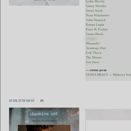
Lydia Martin
Ginny Weasley
Sansa Stark
Dean Winchester
John Shepard
Remus Lupin
Peter B. Parker
James Hook
Connor
Missandei
Armitage Hux
Erik Thorn
The Master
Jon Snow
— смена роли
SASHA BRAUS → Midorya Izu
01.08.21 19:08:51
5
cheshire cat
alice in wonderland