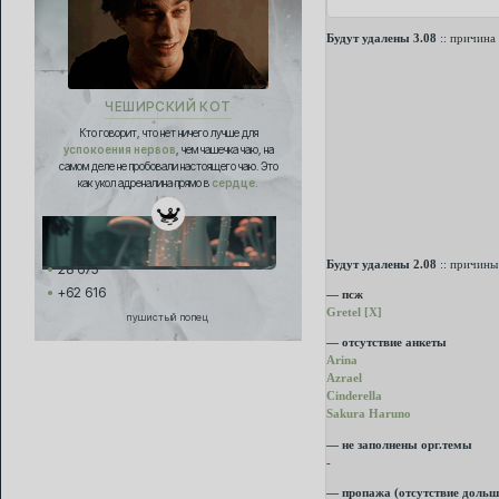
Будут удалены 3.08
:: причина
ЧЕШИРСКИЙ КОТ
Кто говорит, что нет ничего лучше для
успокоения нервов
, чем чашечка чаю, на
самом деле не пробовали настоящего чаю. Это
как укол адреналина прямо в
сердце.
Будут удалены 2.08
:: причины
28 675
+62 616
— псж
Gretel [Х]
пушистый попец
— отсутствие анкеты
Arina
Azrael
Cinderella
Sakura Haruno
— не заполнены орг.темы
-
— пропажа (отсутствие дольш