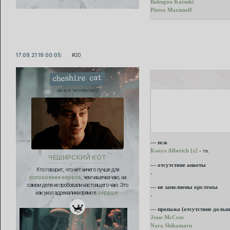
Bakugou Katsuki
Pietro Maximoff
17.09.21 19:00:05
20
cheshire cat
alice in wonderland
— псж
Kaeya Alberich [x]
- тв.
ЧЕШИРСКИЙ КОТ
— отсутствие анкеты
Кто говорит, что нет ничего лучше для
-
успокоения нервов
, чем чашечка чаю, на
самом деле не пробовали настоящего чаю. Это
— не заполнены орг.темы
как укол адреналина прямо в
сердце.
-
— пропажа (отсутствие дольш
Jesse McCree
Nara Shikamaru