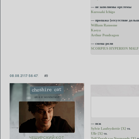
— не заполнены орг.темы
Kurosaki Ichigo
— пропажа (отсутствие дольш
William Ransome
Kaeya
Arthur Pendragon
— смена роли
SCORPIUS HYPERION MALFOY
08.08.21 17:56:47
9
cheshire cat
alice in wonderland
— псж
Sylvie Laufeydottir [X]
тв.
Ullr [X]
тв.
ЧЕШИРСКИЙ КОТ
Tali’Zorah vas Normandy [X]
т