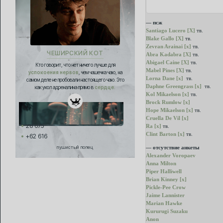
— псж
Santiago Lucero [X]
тв.
Blake Gallo [X]
тв.
Zevran Arainai [x]
тв.
ЧЕШИРСКИЙ КОТ
Abra Kadabra [X]
тв.
Abigael Caine [X]
тв.
Кто говорит, что нет ничего лучше для
Mabel Pines [X]
тв.
успокоения нервов
, чем чашечка чаю, на
Lorna Dane [x]
тв.
самом деле не пробовали настоящего чаю. Это
Daphne Greengrass [x]
тв.
как укол адреналина прямо в
сердце.
Kol Mikaelson [x]
тв.
Brock Rumlow [x]
Hope Mikaelson [x]
тв.
Cruella De Vil [x]
28 675
Ra [x]
тв.
Clint Barton [x]
тв.
+62 616
пушистый попец
— отсутствие анкеты
Alexander Voropaev
Anna Milton
Piper Halliwell
Brian Kinney [x]
Pickle-Pee Crow
Jaime Lannister
Marian Hawke
Kururugi Suzaku
Anon