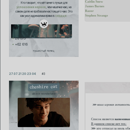
Caitlin Snow
Кто говорит, что нет ничего лучше для
James Barnes
успокоения нервов
, чем чашечка чаю, на
Razor
самом деле не пробовали настоящего чаю. Это
Stephen Strange
как укол адреналина прямо в
сердце.
28 675
+62 616
пушистый попец
27.07.21 20:23:04
3
cheshire cat
alice in wonderland
⋙ ваша игровая активность н
Список является
напомина
В данном списке нет тех:
⋙ кто отписал за июль об