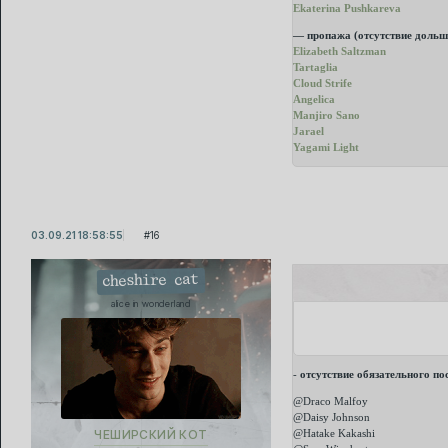
Ekaterina Pushkareva
— пропажа (отсутствие дольш
Elizabeth Saltzman
Tartaglia
Cloud Strife
Angelica
Manjiro Sano
Jarael
Yagami Light
03.09.21 18:58:55
16
cheshire cat
alice in wonderland
-
отсутствие обязательного пос
@Draco Malfoy
@Daisy Johnson
@Hatake Kakashi
ЧЕШИРСКИЙ КОТ