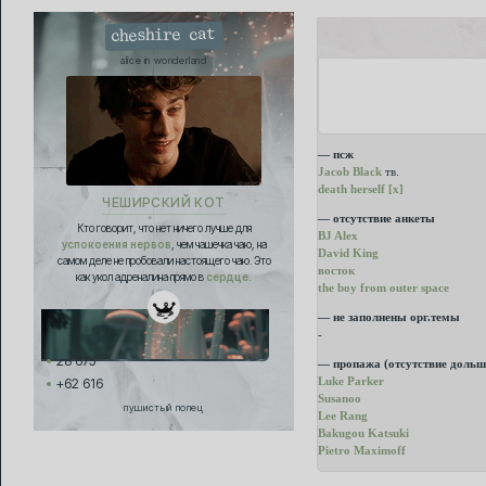
cheshire cat
alice in wonderland
— псж
Jacob Black
тв.
death herself [x]
ЧЕШИРСКИЙ КОТ
— отсутствие анкеты
Кто говорит, что нет ничего лучше для
BJ Alex
успокоения нервов
, чем чашечка чаю, на
David King
самом деле не пробовали настоящего чаю. Это
восток
как укол адреналина прямо в
сердце.
the boy from outer space
— не заполнены орг.темы
-
28 675
— пропажа (отсутствие дольш
Luke Parker
+62 616
Susanoo
пушистый попец
Lee Rang
Bakugou Katsuki
Pietro Maximoff