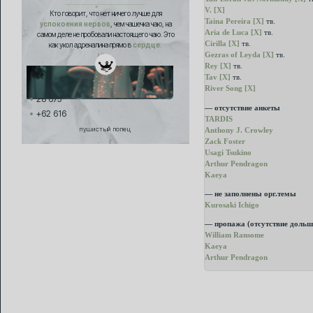
V. [X]
Кто говорит, что нет ничего лучше для
Taina Pereira [X]
тв.
успокоения нервов
, чем чашечка чаю, на
Aria de Luca [X]
тв.
самом деле не пробовали настоящего чаю. Это
Cirilla [X]
тв.
как укол адреналина прямо в
сердце.
Gezras of Leyda [X]
тв.
Rey [X]
тв.
Tav [X]
тв.
River Song [X]
28 675
— отсутствие анкеты
+62 616
TARDIS
пушистый попец
Anthony J. Crowley
Zack Foster
Usagi Tsukino
Arthur Pendragon
Kaeya
— не заполнены орг.темы
Kurosaki Ichigo
— пропажа (отсутствие дольш
William Ransome
Kaeya
Arthur Pendragon