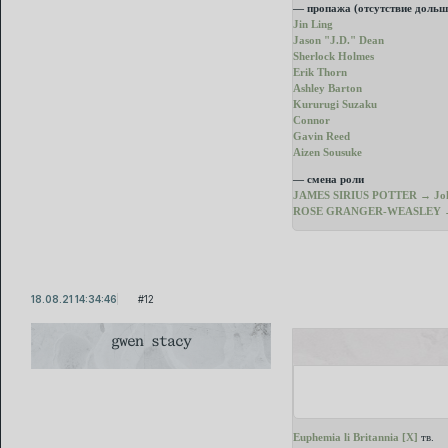
— пропажа (отсутствие дольш
Jin Ling
Jason "J.D." Dean
Sherlock Holmes
Erik Thorn
Ashley Barton
Kururugi Suzaku
Connor
Gavin Reed
Aizen Sousuke
— смена роли
JAMES SIRIUS POTTER → Jo
ROSE GRANGER-WEASLEY → D
18.08.21 14:34:46
12
gwen stacy
Euphemia li Britannia [X]
тв.