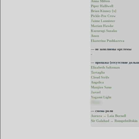
Anna Milton
Piper Halliwell
Brian Kinney [x]
Pickle-Pee Crow
Jaime Lannister
Marian Hawke
Kururugi Suzaku
Anon
Ekaterina Pushkareva
— не заполнены орг.темы
-
— пропажа (отсутствие дольш
Elizabeth Saltzman
Tartaglia
Cloud Strife
Angelica
Manjiro Sano
Jarael
Yagami Light
Master
— смена роли
Aurora → Laia Burnell
Sir Galahad → Rumpelstiltskin