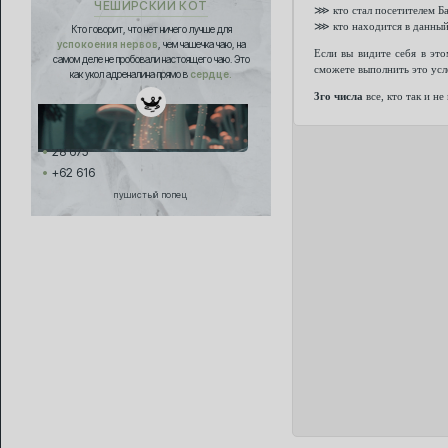
ЧЕШИРСКИЙ КОТ
⋙ кто стал посетителем Ба
⋙ кто находится в данный
Кто говорит, что нет ничего лучше для
успокоения нервов
, чем чашечка чаю, на
Если вы видите себя в эт
самом деле не пробовали настоящего чаю. Это
сможете выполнить это усл
как укол адреналина прямо в
сердце.
3го числа
все, кто так и н
28 675
+62 616
пушистый попец