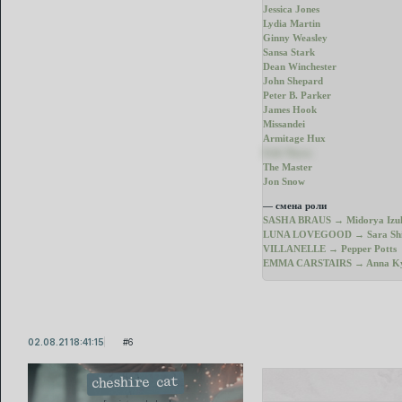
Jessica Jones
Lydia Martin
Ginny Weasley
Sansa Stark
Dean Winchester
John Shepard
Peter B. Parker
James Hook
Missandei
Armitage Hux
Erik Thorn
The Master
Jon Snow
— смена роли
SASHA BRAUS → Midorya Izu
LUNA LOVEGOOD → Sara Shi
VILLANELLE → Pepper Potts
EMMA CARSTAIRS → Anna K
02.08.21 18:41:15
6
cheshire cat