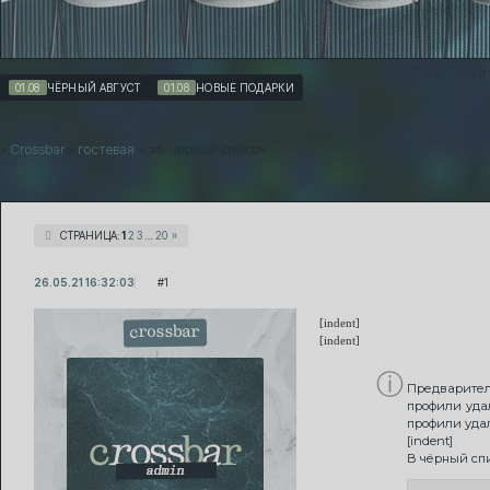
форум
уча
01.08
ЧЁРНЫЙ АВГУСТ
01.08
НОВЫЕ ПОДАРКИ
»
Crossbar
»
гостевая
»
⋙ черный список
СТРАНИЦА:
1
2
3
…
20
»
26.05.21 16:32:03
1
[indent]
crossbar
[indent]
ⓘ
Предварите
профили уда
профили уда
[indent]
В чёрный сп