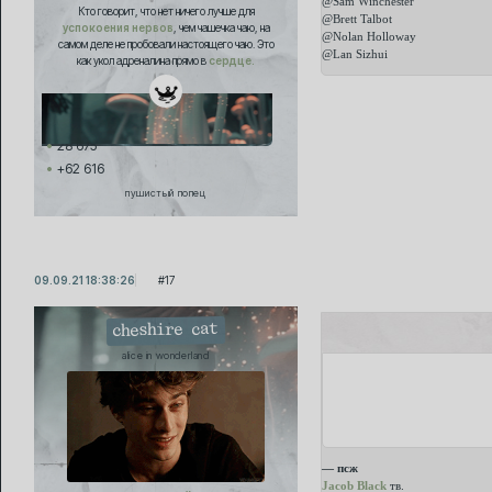
@Sam Winchester
Кто говорит, что нет ничего лучше для
@Brett Talbot
успокоения нервов
, чем чашечка чаю, на
@Nolan Holloway
самом деле не пробовали настоящего чаю. Это
@Lan Sizhui
как укол адреналина прямо в
сердце.
28 675
+62 616
пушистый попец
09.09.21 18:38:26
17
cheshire cat
alice in wonderland
— псж
Jacob Black
тв.