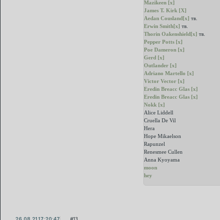
Mazikeen [x]
James T. Kirk [X]
Aedan Cousland[x]
тв.
Erwin Smith[x]
тв.
Thorin Oakenshield[x]
тв.
Pepper Potts [x]
Poe Dameron [x]
Gerd [x]
Outlander [x]
Adriano Martello [x]
Victor Vector [x]
Eredin Breacc Glas [x]
Eredin Breacc Glas [x]
Nokk [x]
Alice Liddell
Cruella De Vil
Hera
Hope Mikaelson
Rapunzel
Renesmee Cullen
Anna Kyoyama
moon
hey
26.08.21 17:20:47
13