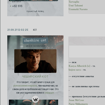
28 675
Tartaglia
Usui Takumi
+62 616
Uzumaki Naruto
пушистый попец
21.09.21 12:02:25
21
cheshire cat
alice in wonderland
— псж
Kaeya Alberich [x]
- тв.
kujou sara
- тв.
— отсутствие анкеты
ЧЕШИРСКИЙ КОТ
-
Кто говорит, что нет ничего лучше для
успокоения нервов
, чем чашечка чаю, на
— не заполнены орг.темы
самом деле не пробовали настоящего чаю. Это
-
как укол адреналина прямо в
сердце.
— пропажа (отсутствие дольш
Jesse McCree
Nara Shikamaru