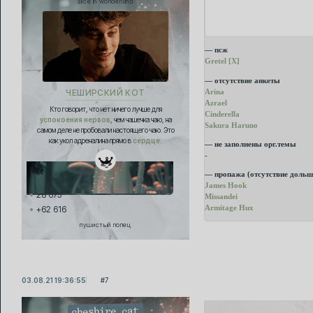
alice in wonderland
— псж
Gretel [Х]
— отсутствие анкеты
Arina
ЧЕШИРСКИЙ КОТ
Azrael
Кто говорит, что нет ничего лучше для
Cinderella
успокоения нервов
, чем чашечка чаю, на
Sakura Haruno
самом деле не пробовали настоящего чаю. Это
как укол адреналина прямо в
сердце.
— не заполнены орг.темы
-
— пропажа (отсутствие дольш
James Hook
28 675
Missandei
Armitage Hux
+62 616
пушистый попец
03.08.21 19:36:55
7
cheshire cat