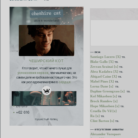
cheshire cat
alice in wonderland
— псж
Santiago Lucero [X]
тв.
ЧЕШИРСКИЙ КОТ
Blake Gallo [X]
тв.
Zevran Arainai [x]
тв.
Кто говорит, что нет ничего лучше для
Abra Kadabra [X]
тв.
успокоения нервов
, чем чашечка чаю, на
Abigael Caine [X]
тв.
самом деле не пробовали настоящего чаю. Это
Mabel Pines [X]
тв.
как укол адреналина прямо в
сердце.
Lorna Dane [x]
тв.
Daphne Greengrass [x]
тв.
Kol Mikaelson [x]
тв.
Brock Rumlow [x]
28 675
Hope Mikaelson [x]
тв.
Cruella De Vil [x]
+62 616
Ra [x]
тв.
пушистый попец
Clint Barton [x]
тв.
— отсутствие анкеты
Alexander Voropaev