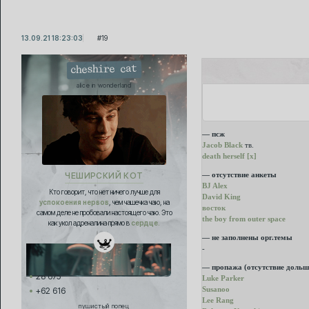
13.09.21 18:23:03
19
cheshire cat
alice in wonderland
— псж
Jacob Black
тв.
death herself [x]
— отсутствие анкеты
ЧЕШИРСКИЙ КОТ
BJ Alex
Кто говорит, что нет ничего лучше для
David King
успокоения нервов
, чем чашечка чаю, на
восток
самом деле не пробовали настоящего чаю. Это
the boy from outer space
как укол адреналина прямо в
сердце.
— не заполнены орг.темы
-
— пропажа (отсутствие дольш
28 675
Luke Parker
Susanoo
+62 616
Lee Rang
пушистый попец