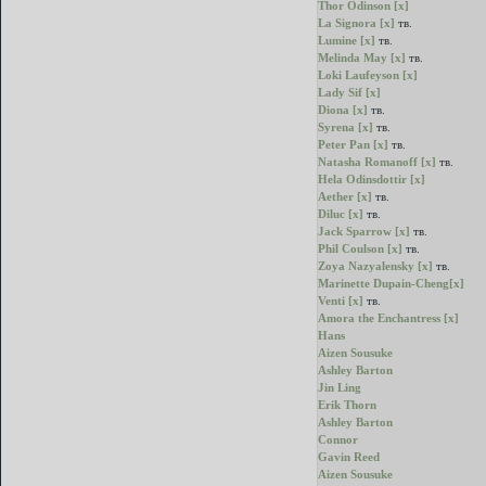
Thor Odinson [x]
La Signora [x]
тв.
Lumine [x]
тв.
Melinda May [x]
тв.
Loki Laufeyson [x]
Lady Sif [x]
Diona [x]
тв.
Syrena [x]
тв.
Peter Pan [x]
тв.
Natasha Romanoff [x]
тв.
Hela Odinsdottir [x]
Aether [x]
тв.
Diluc [x]
тв.
Jack Sparrow [x]
тв.
Phil Coulson [x]
тв.
Zoya Nazyalensky [x]
тв.
Marinette Dupain-Cheng[x]
Venti [x]
тв.
Amora the Enchantress [x]
Hans
Aizen Sousuke
Ashley Barton
Jin Ling
Erik Thorn
Ashley Barton
Connor
Gavin Reed
Aizen Sousuke