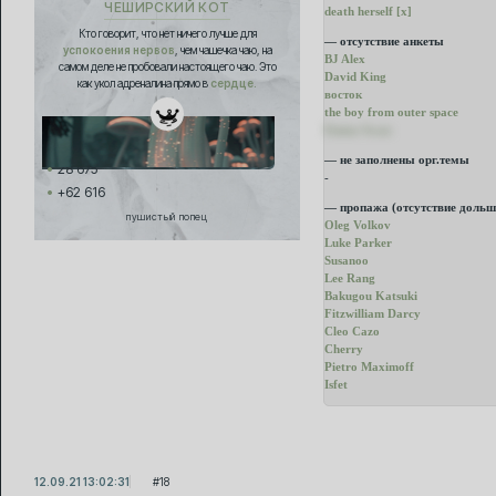
ЧЕШИРСКИЙ КОТ
death herself [x]
Кто говорит, что нет ничего лучше для
— отсутствие анкеты
успокоения нервов
, чем чашечка чаю, на
BJ Alex
самом деле не пробовали настоящего чаю. Это
David King
как укол адреналина прямо в
сердце.
восток
the boy from outer space
Emma Swan
— не заполнены орг.темы
28 675
-
+62 616
— пропажа (отсутствие дольш
пушистый попец
Oleg Volkov
Luke Parker
Susanoo
Lee Rang
Bakugou Katsuki
Fitzwilliam Darcy
Cleo Cazo
Cherry
Pietro Maximoff
Isfet
12.09.21 13:02:31
18