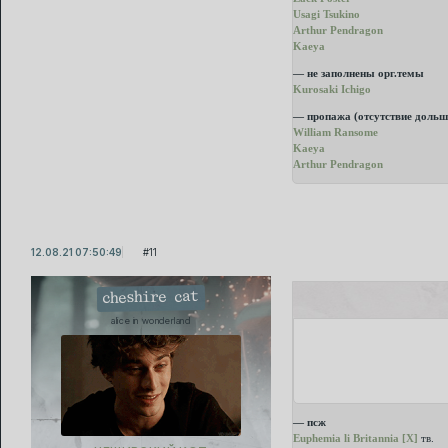
Usagi Tsukino
Arthur Pendragon
Kaeya
— не заполнены орг.темы
Kurosaki Ichigo
— пропажа (отсутствие дольш
William Ransome
Kaeya
Arthur Pendragon
12.08.21 07:50:49
11
cheshire cat
alice in wonderland
— псж
Euphemia li Britannia [X]
тв.