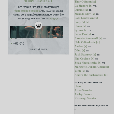
ЧЕШИРСКИЙ КОТ
Thor Odinson [x]
La Signora [x]
тв.
Кто говорит, что нет ничего лучше для
Lumine [x]
тв.
успокоения нервов
, чем чашечка чаю, на
Melinda May [x]
тв.
самом деле не пробовали настоящего чаю. Это
Loki Laufeyson [x]
как укол адреналина прямо в
сердце.
Lady Sif [x]
Diona [x]
тв.
Syrena [x]
тв.
Peter Pan [x]
тв.
28 675
Natasha Romanoff [x]
тв.
Hela Odinsdottir [x]
+62 616
Aether [x]
тв.
пушистый попец
Diluc [x]
тв.
Jack Sparrow [x]
тв.
Phil Coulson [x]
тв.
Zoya Nazyalensky [x]
тв.
Marinette Dupain-Cheng[x]
Venti [x]
тв.
Amora the Enchantress [x]
— отсутствие анкеты
Hans
Aizen Sousuke
Ashley Barton
Kururugi Suzaku
— не заполнены орг.темы
-