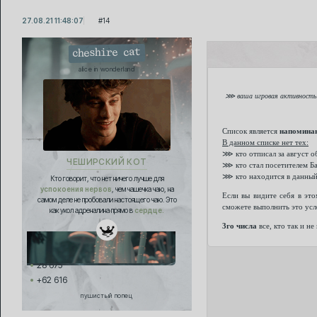
27.08.21 11:48:07
14
cheshire cat
alice in wonderland
⋙ ваша игровая активность н
Список является
напомина
В данном списке нет тех:
⋙ кто отписал за август о
ЧЕШИРСКИЙ КОТ
⋙ кто стал посетителем Ба
⋙ кто находится в данный
Кто говорит, что нет ничего лучше для
успокоения нервов
, чем чашечка чаю, на
Если вы видите себя в эт
самом деле не пробовали настоящего чаю. Это
сможете выполнить это усл
как укол адреналина прямо в
сердце.
3го числа
все, кто так и н
28 675
+62 616
пушистый попец