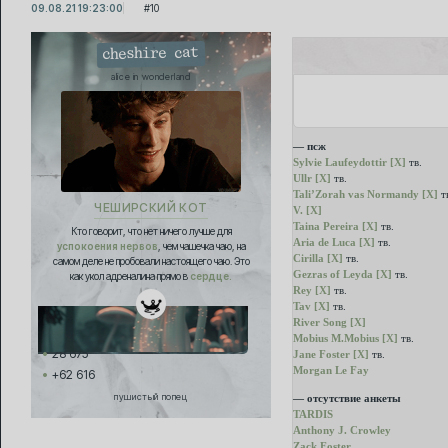
09.08.21 19:23:00
10
cheshire cat
alice in wonderland
— псж
Sylvie Laufeydottir [X]
тв.
Ullr [X]
тв.
Tali’Zorah vas Normandy [X]
т
ЧЕШИРСКИЙ КОТ
V. [X]
Taina Pereira [X]
тв.
Кто говорит, что нет ничего лучше для
Aria de Luca [X]
тв.
успокоения нервов
, чем чашечка чаю, на
Cirilla [X]
тв.
самом деле не пробовали настоящего чаю. Это
Gezras of Leyda [X]
тв.
как укол адреналина прямо в
сердце.
Rey [X]
тв.
Tav [X]
тв.
River Song [X]
Mobius M.Mobius [Х]
тв.
28 675
Jane Foster [Х]
тв.
Morgan Le Fay
+62 616
пушистый попец
— отсутствие анкеты
TARDIS
Anthony J. Crowley
Zack Foster