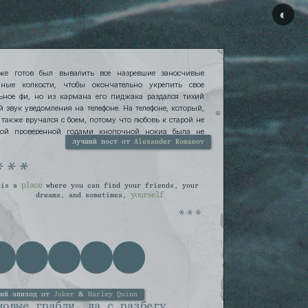
◐
же готов был вывалить все назревшие заносчивые
нные колкости, чтобы окончательно укрепить свое
ьное фи, но из кармана его пиджака раздался тихий
й звук уведомления на телефоне. На телефоне, который,
, также вручался с боем, потому что любовь к старой не
мой проверенной годами кнопочной нокиа была не
 и потому что «ну, пойми ты, Миша, не мое это все».
лучший пост от
Alexander Romanov
place
is a
where you can find your friends, your
yourself
dreams, and sometimes,
ший эпизод от
Joker
&
Harley Quinn
новые грабли, да с разбегу