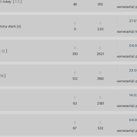
[
]
rickey
1
2
46
915
21.0
tony stark [x]
0
220
04.0
…
]
12
350
2621
23.0
]
18
512
3160
14.0
63
2581
04.0
87
532