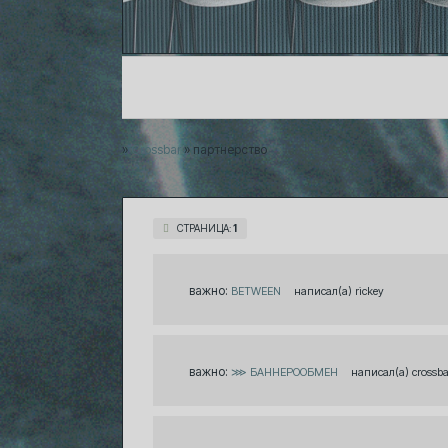
01.08
ЧЁРНЫЙ АВГУСТ
01.08
НОВЫЕ ПОДАРКИ
01.08
»
Crossbar
»
партнерство
СТРАНИЦА:
1
важно:
BETWEEN
rickey
важно:
⋙ БАННЕРООБМЕН
crossba