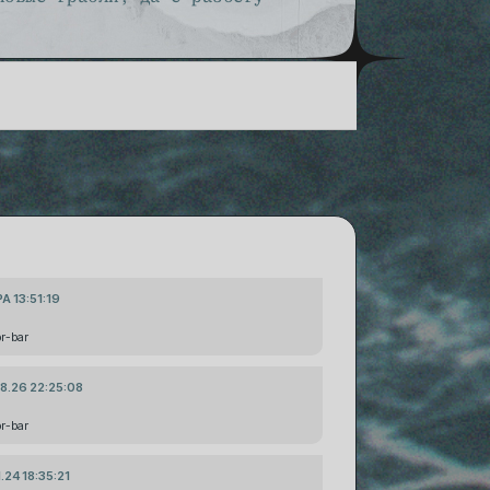
А 13:51:19
pr-bar
8.26 22:25:08
pr-bar
1.24 18:35:21