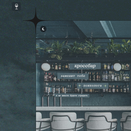
ОТКЛЮЧИТЬ СКРИПТЫ
▾
КАСТОМНЫЕ СКРИПТЫ
▾
СКРИПТЫ ФОРУМА
▾
ССЫЛКИ В НАВИГАЦИИ ФОРУМА
▾