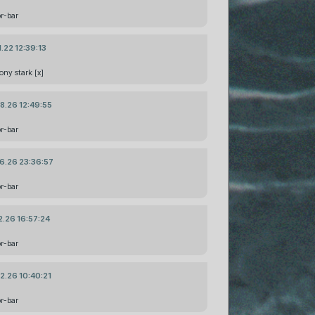
pr-bar
1.22 12:39:13
tony stark [x]
8.26 12:49:55
pr-bar
6.26 23:36:57
pr-bar
2.26 16:57:24
pr-bar
2.26 10:40:21
pr-bar