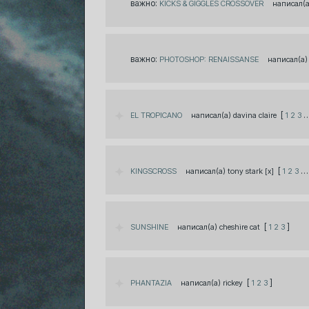
важно:
KICKS & GIGGLES CROSSOVER
важно:
PHOTOSHOP: RENAISSANSE
[
EL TROPICANO
davina claire
1
2
3
[
…
KINGSCROSS
tony stark [x]
1
2
3
[
]
SUNSHINE
cheshire cat
1
2
3
[
]
PHANTAZIA
rickey
1
2
3