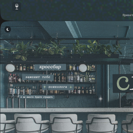
Приве
ОТКЛЮЧИТЬ СКРИПТЫ
▾
КАСТОМНЫЕ СКРИПТЫ
▾
СКРИПТЫ ФОРУМА
▾
ССЫЛКИ В НАВИГАЦИИ ФОРУМА
▾