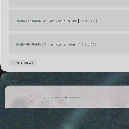
[
…
]
ВАША РЕКЛАМА 5.8
pr-bar
1
2
3
67
[
…
]
ВАША РЕКЛАМА 5.7
rickey
1
2
3
67
СТРАНИЦА:
1
»
Crossbar
»
реклама