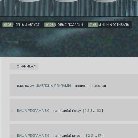
форум
уча
01.08
ЧЁРНЫЙ АВГУСТ
01.08
НОВЫЕ ПОДАРКИ
01.08
МИНИ-ФЕСТИВАЛЬ
»
Crossbar
»
реклама
СТРАНИЦА:
1
важно:
⋙ ШАБЛОНЫ РЕКЛАМЫ
crossbar
[
…
]
ВАША РЕКЛАМА 6.0
rickey
1
2
3
63
[
…
]
ВАША РЕКЛАМА 5.9
pr-bar
1
2
3
67