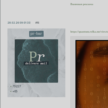
Взаимная реклама
28.02.26 09:01:33
16
https://quantum.rolka.me/view
pr-bar
73 227
+65