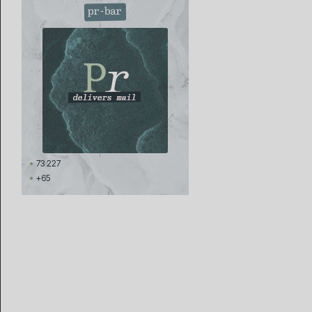
pr-bar
73 227
+65