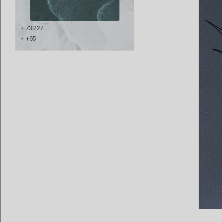
73 227
+65