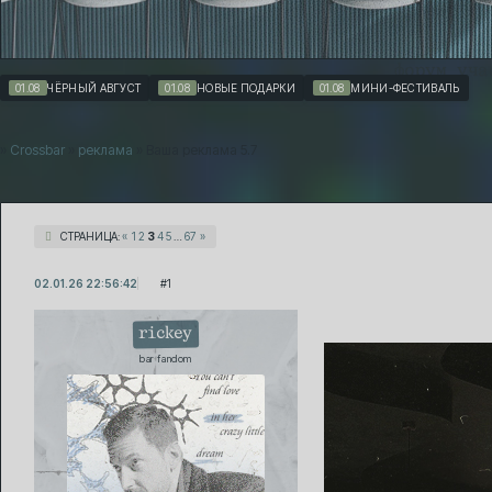
форум
уча
01.08
ЧЁРНЫЙ АВГУСТ
01.08
НОВЫЕ ПОДАРКИ
01.08
МИНИ-ФЕСТИВАЛЬ
»
Crossbar
»
реклама
»
Ваша реклама 5.7
СТРАНИЦА:
«
1
2
3
4
5
…
67
»
02.01.26 22:56:42
1
rickey
bar fandom