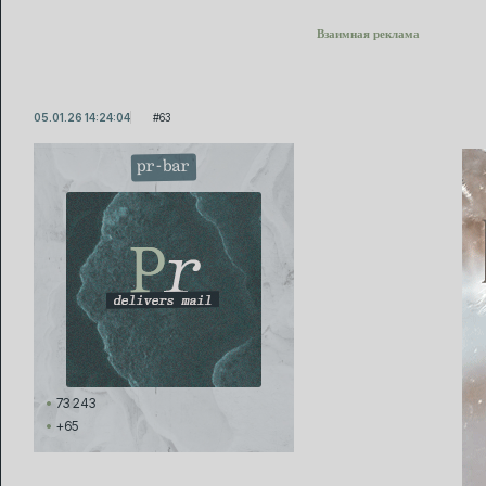
Взаимная реклама
05.01.26 14:24:04
63
pr-bar
73 243
+65