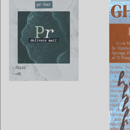
pr-bar
73 243
+65