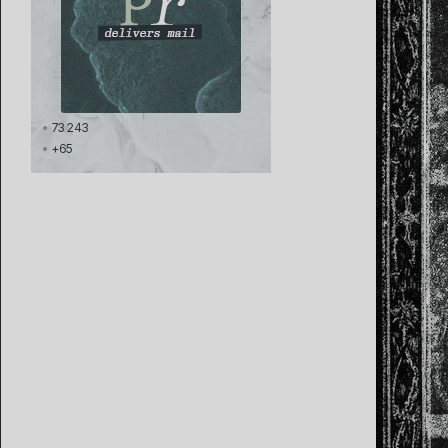
73 243
+65