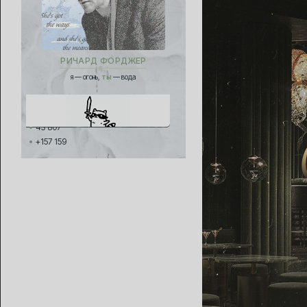
РИЧАРД ФОРДЖЕР
я — огонь,
ты
— вода
43 807
+157 159