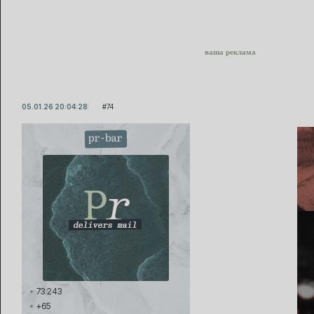
ваша реклама
05.01.26 20:04:28
74
pr-bar
73 243
+65