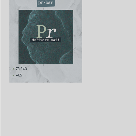
pr-bar
73 243
+65