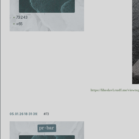
73 243
+65
https://lihoslavl.rusff.me/view
05.01.26 18:31:39
73
pr-bar