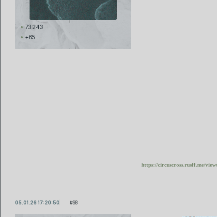
73 243
+65
https://circuscross.rusff.me/vi
05.01.26 17:20:50
68