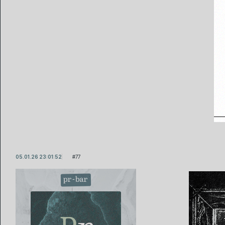
05.01.26 23:01:52
77
pr-bar