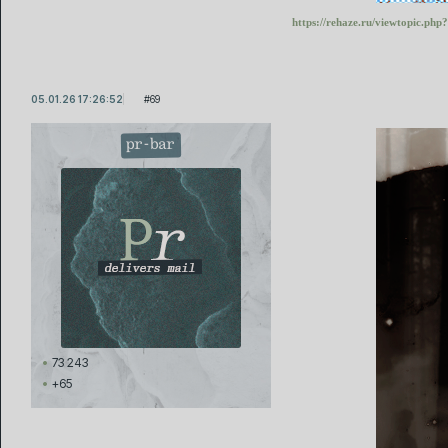
https://rehaze.ru/viewtopic.p
05.01.26 17:26:52
69
pr-bar
73 243
+65