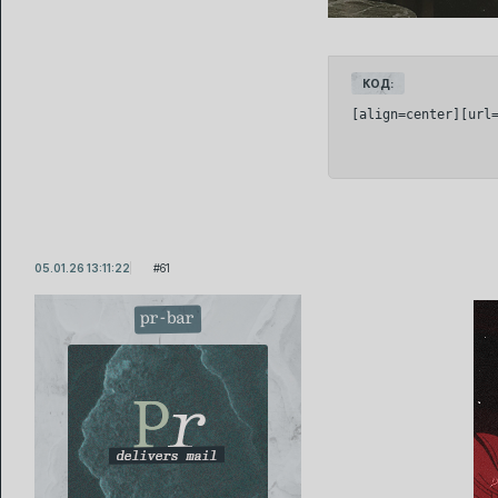
КОД:
[align=center][url
05.01.26 13:11:22
61
pr-bar