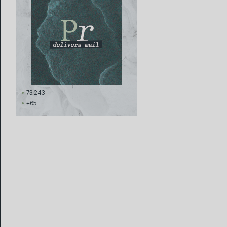
73 243
+65