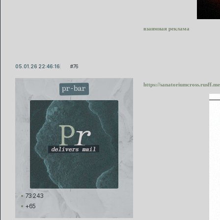
взаимная реклама
05.01.26 22:46:16
76
https://sanatoriumcross.rusff.
pr-bar
73 243
+65