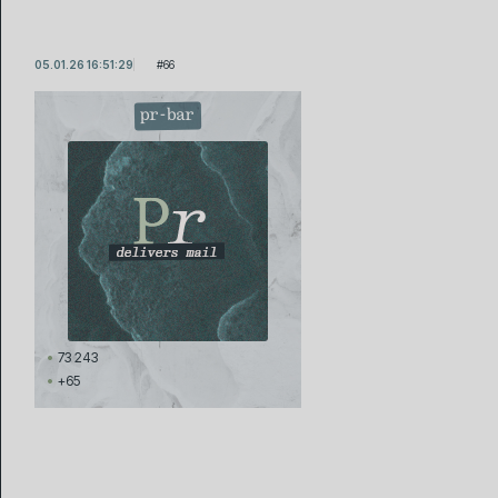
05.01.26 16:51:29
66
pr-bar
73 243
+65