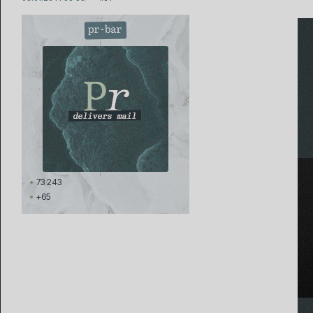
pr-bar
73 243
+65