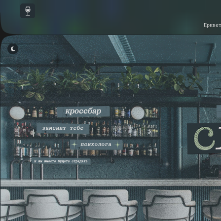
Приве
НАСТРОЙКА СКРИПТОВ
▾
КАСТОМНЫЕ СКРИПТЫ
▾
СКРИПТЫ ФОРУМА
▾
ССЫЛКИ В НАВИГАЦИИ ФОРУМА
▾
СОХРАНИТЬ
ПО УМОЛЧАНИЮ