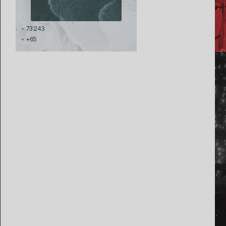
73 243
+65