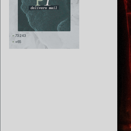
73 243
+65