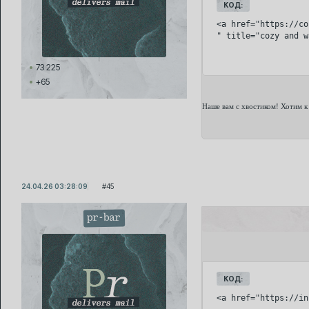
КОД:
<a href="https://co
" title="cozy and w
73 225
+65
Наше вам с хвостиком! Хотим к
24.04.26 03:28:09
45
pr-bar
КОД:
<a href="https://in