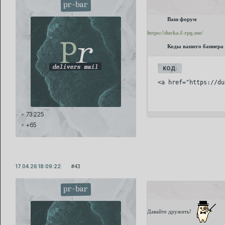
pr-bar
Ваш форум
https://durka.f-rpg.me/
Коды вашего баннера
КОД:
<a href="https://du
73 225
+65
17.04.26 18:09:22
43
pr-bar
Давайте дружить!