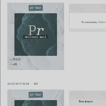
pr-bar
К сожалению,
Solace
73 225
+65
23.03.26 17:16:26
37
pr-bar
Ваш форум