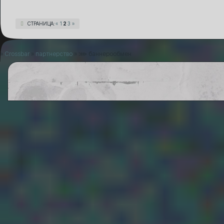
СТРАНИЦА:
«
1
2
3
»
»
Crossbar
»
партнерство
»
⋙ баннерообмен