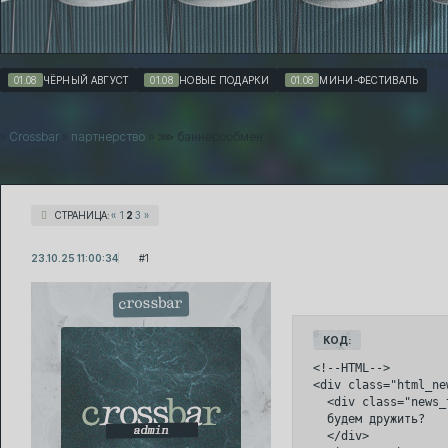
форум
уча
01.08
ЧЁРНЫЙ АВГУСТ
01.08
НОВЫЕ ПОДАРКИ
01.08
МИНИ-ФЕСТИВАЛЬ
»
Crossbar
»
партнерство
»
⋙ баннерообмен
СТРАНИЦА:
«
1
2
3
»
23.10.25 11:00:34
1
crossbar
КОД:
<!--HTML-->

<div class="html_new
  <div class="news_
  будем дружить?

  </div>
