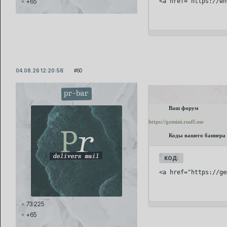
<a href="https://wh
+65
04.08.26 12:20:58
60
pr-bar
Ваш форум
https://gemini.rusff.me
Коды вашего баннера
КОД:
<a href="https://ge
73 225
+65