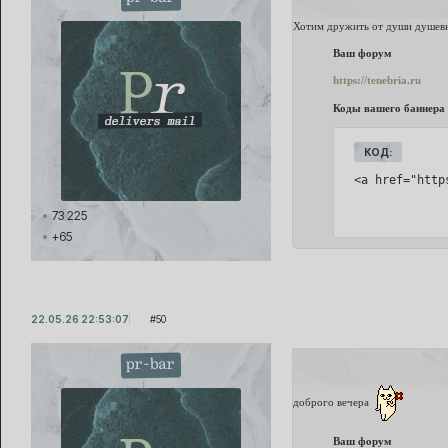
Хотим дружить от души душевн
Ваш форум
https://tenebria.ru
Коды вашего баннера
КОД:
<a href="http
73 225
+65
22.05.26 22:53:07
50
pr-bar
доброго вечера
Ваш форум