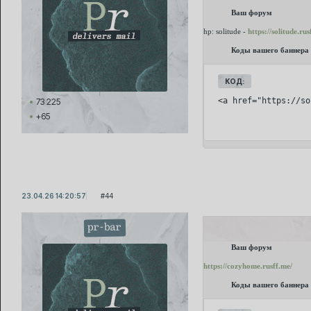
Ваш форум
hp: solitude -
https://solitude.rus
Коды вашего баннера
КОД:
<a href="https://so
73 225
+65
23.04.26 14:20:57
44
pr-bar
Ваш форум
https://cozyhome.rusff.me/
Коды вашего баннера