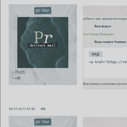
pr-bar
доброго дня, предлагаем подр
Ваш форум
Last Young Renegades
Коды вашего баннера
КОД:
<a href="https://re
73 225
+65
Ваш баннер установлен в ротат
06.07.26 17:47:43
56
pr-bar