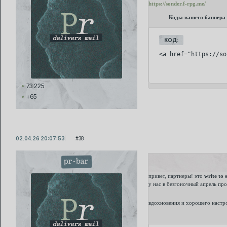
https://sonder.f-rpg.me/
Коды вашего баннера
КОД:
<a href="https://so
73 225
+65
02.04.26 20:07:53
38
pr-bar
привет, партнеры! это
write to 
у нас в безгоночный апрель пр
вдохновения и хорошего настр