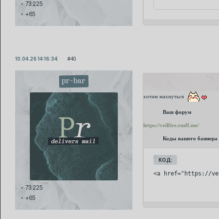
73 225
+65
10.04.26 14:16:34
40
pr-bar
хотим махнуться
Ваш форум
https://veilfire.rusff.me/
Коды вашего баннера
КОД:
<a href="https://ve
73 225
+65