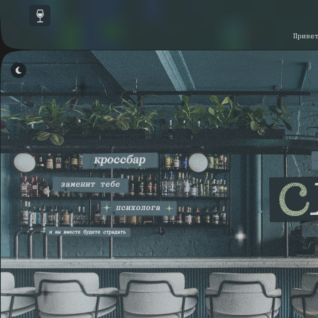
Приве
ОТКЛЮЧИТЬ СКРИПТЫ
▾
КАСТОМНЫЕ СКРИПТЫ
▾
СКРИПТЫ ФОРУМА
▾
ССЫЛКИ В НАВИГАЦИИ ФОРУМА
▾