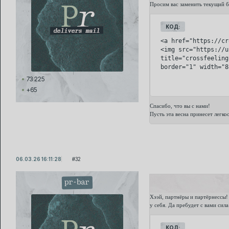
Просим вас заменить текущий б
КОД:
<a href="https://cr
<img src="https://u
title="crossfeeling"
border="1" width="8
73 225
+65
Спасибо, что вы с нами!
Пусть эта весна принесет легк
06.03.26 16:11:28
32
pr-bar
Хээй, партнёры и партёрнессы!
у себя. Да пребудет с вами сила
КОД: