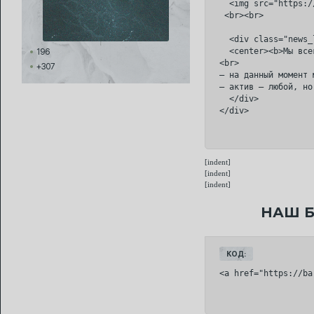
  <img src="https:/
 <br><br>

  <div class="news_
  <center><b>Мы все
196
<br>

+307
— на данный момент 
— актив — любой, но
  </div>

</div>
[indent]
[indent]
[indent]
НАШ Б
КОД:
<a href="https://ba