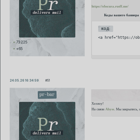
https://obscura.rusff.me/
Коды вашего баннера
КОД:
<a href="https://ob
73 225
+65
24.05.26 16:34:59
51
pr-bar
Хеллоу!
На связи
Abyss
. Мы закрылись,