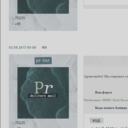
73 225
+65
02.08.26 17:00:08
59
pr-bar
Здравствуйте! Мы открылись с
Ваш форум
Warhammer 40000: Dark Daw
Коды вашего баннера
КОД:
73 225