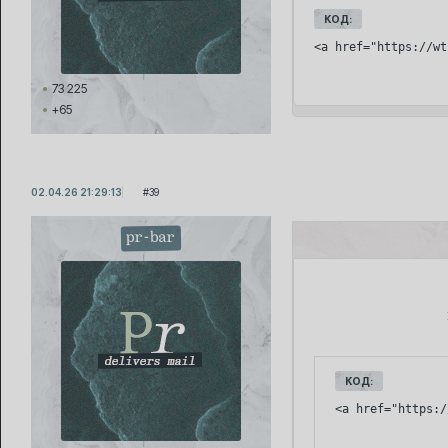
КОД:
<a href="https://wt
73 225
+65
02.04.26 21:29:13
39
pr-bar
КОД:
<a href="https:/