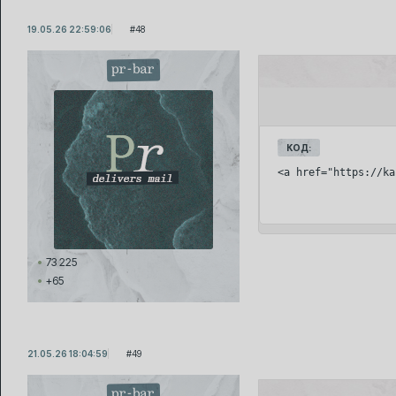
19.05.26 22:59:06
48
pr-bar
КОД:
<a href="https://ka
73 225
+65
21.05.26 18:04:59
49
pr-bar