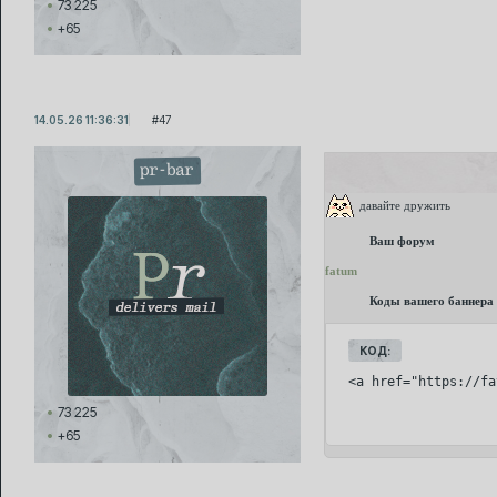
73 225
+65
14.05.26 11:36:31
47
pr-bar
давайте дружить
Ваш форум
fatum
Коды вашего баннера
КОД:
<a href="https://fa
73 225
+65