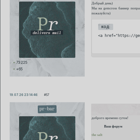
Добрый день)
Мы на gemcross баннер поправ
пожалуйста)
КОД:
<a href="https://ge
73 225
+65
19.07.26 23:14:46
57
pr-bar
доброго времени суток!
Ваш форум
the salt