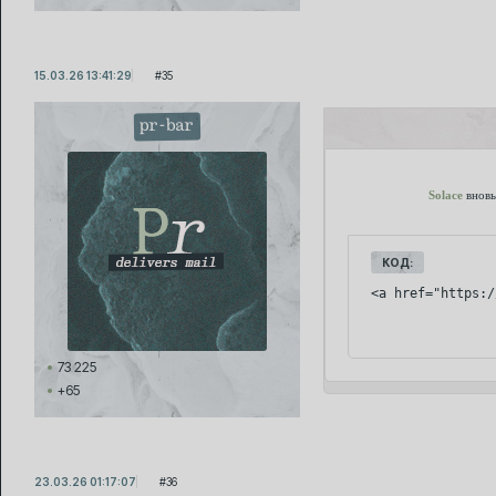
15.03.26 13:41:29
35
pr-bar
Solace
вновь
КОД:
<a href="https:/
73 225
+65
23.03.26 01:17:07
36