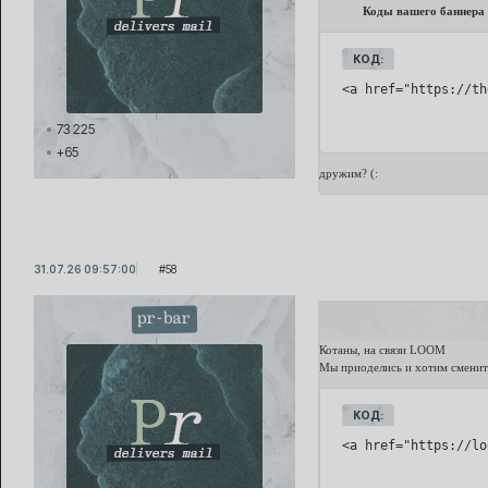
Коды вашего баннера
КОД:
<a href="https://th
73 225
+65
дружим? (:
31.07.26 09:57:00
58
pr-bar
Котаны, на связи LOOM
Мы приоделись и хотим сменит
КОД:
<a href="https://lo