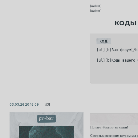
[indent]
[indent]
КОДЫ 
КОД:
[ul][b]Ваш форум[/b]
03.03.26 20:16:09
31
pr-bar
Привет, Филинг на связи!
С первым весенним ветром мы 