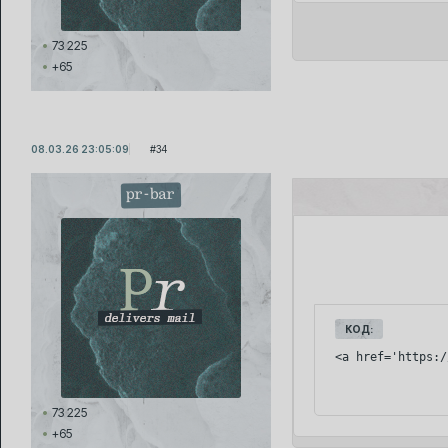
73 225
+65
08.03.26 23:05:09
34
pr-bar
КОД:
<a href='https:/
73 225
+65