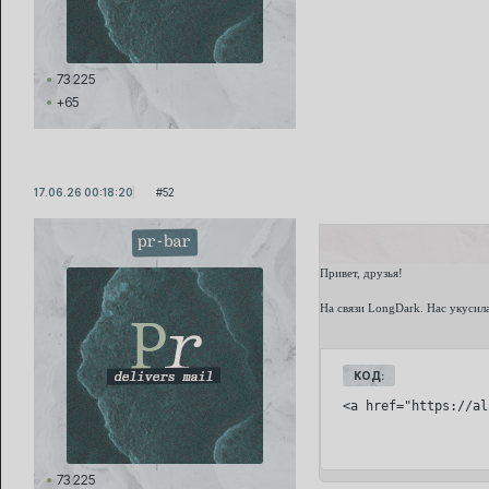
73 225
+65
17.06.26 00:18:20
52
pr-bar
Привет, друзья!
На связи LongDark. Нас укусил
КОД:
<a href="https://al
73 225