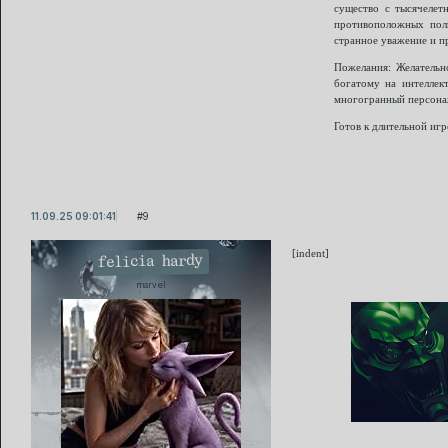
существо с тысячелет
противоположных пол
странное уважение и п
Пожелания: Желательно
богатому на интеллек
многогранный персона
Готов к длительной иг
11.09.25 09:01:41
9
[indent]
felicia hardy
marvel