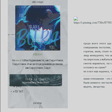
alien stage
среди всего этого ада
совершаешь поступки, 
горячая, мизи, стоит т
ИВАН
лицу конкурента, что за
ты перестала улыбаться
Но
мы
с тобою будем вместе, как Сид и Нэнси,
смогла вырваться, ты 
Сид и Нэнси. И ни за что не доживём до пенсии,
остались на сцене?
как Сид и Нэнси, Сид и
но я все еще надеюсь, 
наши отношения - это 
life is just
a cocktail party on the street
были немного несчастн
4 948
видеть, звездочка.
+10 141
paratise