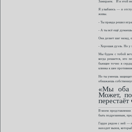
Замираем. И в этой не
Я улыбаюсь — и отступ
живы.
- Ты правда решил игр
- А ты всё ещё думаешь
Она делает шаг назад,
- Хорошая дуэль. Но у 
Мы будем с тобой веч
когда решается, кто п
бьющие точно в сердц
клинка к шее противник
Но ты умеешь защищать
обнажаешь собственную 
«Мы оба 
Может, по
перестаёт 
В моем представлении 
быть подрезанным, пре
Гарри рядом с ней — не
находит вызов, который