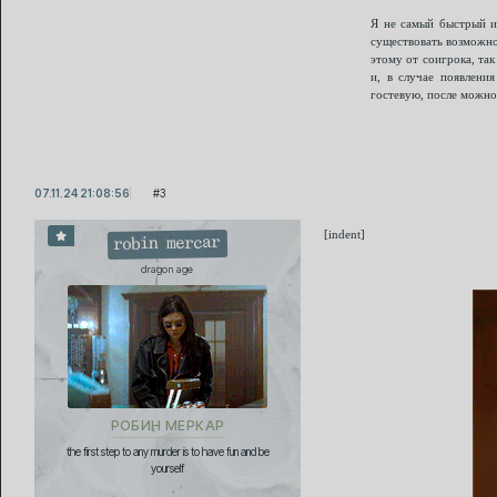
Я не самый быстрый иг
существовать возможно
этому от соигрока, та
и, в случае появления
гостевую, после можно
07.11.24 21:08:56
3
[indent]
robin mercar
dragon age
РОБИН МЕРКАР
the first step to any murder is to have fun and be
yourself