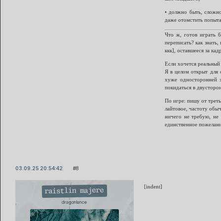
• должно быть, сложно
даже отомстить попыта
Что ж, готов играть б
переписать? как знать,
ккк], оставшееся за кад
Если хочется реальный
Я в целом открыт для 
хуже односторонней з
покидаться в двусторо
По игре: пишу от треть
лайтовое, частоту обыч
ничего не требую, не 
единственное пожелание
03.09.25 20:54:42
8
[indent]
raistlin majere
dragonlance