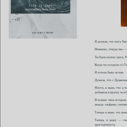
life is just
a cocktail party on the street
13
+31
you want it darker
Я думала, что могу бы
Неважно, откуда мы — 
Ты была нужна здесь, 
Когда ты уходила со Ст
Я хотела быть лучше.
Думала, что с Дракона
Мэгги, я знаю, что и т
добавила в краску золо
Я помню твои истории 
между эльфами, гномам
Теперь я знаю, что важ
Теперь я вижу — тво
драгоценность.