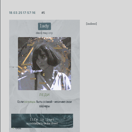
18.03.25 17:57:16
5
[indent]
lady
devil may cry
ЛЕДИ
Если
хочешь
быть со мной - неси мне свои
ваучеры
life is just
a cocktail party on the street
882