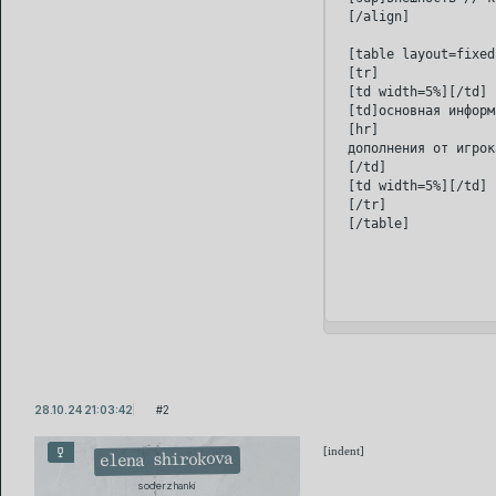
[/align]

[table layout=fixed
[tr]

[td width=5%][/td]

[td]основная информ
[hr]

дополнения от игрока
[/td]

[td width=5%][/td]

[/tr]

28.10.24 21:03:42
2
[indent]
elena shirokova
soderzhanki