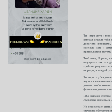
ФЕЛИЦИЯ ХАРДИ
Makes me that much stronger
Makes me work a little bit harder
It makes me that much wiser
So thanks for making me a fighter
Ты - игра света и тени
которая душила тебя 
дорогими игрушками, 
заменяло мать и семь
17 614
привязываться, потому 
+61 588
Твой отец, Норман, ка
shine bright like a diamond
ощущалось как холодн
требовал результатов: 
он редко, и каждый раз
Ты вырос с убеждением
научился надевать маск
деньги, чтобы завоеват
фамилию и деньги, а не
{Мне знакомо чувство,
состояние сколотили 
Но невозможно сиять н
стечению обстоятельс