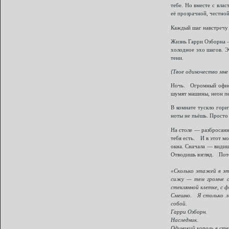
тебе. Но вместе с влас
её прозрачной, честной
Каждый шаг навстречу 
Жизнь Гарри Озборна —
холодное эхо шагов. Эт
тени.
{Твое одиночество мне
Ночь. Огромный офис н
шумят машины, неон пе
В комнате тускло гори
ноты не пьёшь. Просто 
На столе — разбросанн
тебя есть. И в этот м
окна. Сначала — видиш
Отводишь взгляд. Пото
«Сколько этажей в эт
сижу — тем громче с
стеклянной клетке, с ф
Смешно. Я столько ле
собой.
Гарри Озборн.
Наследник.
Одинокий король в сте