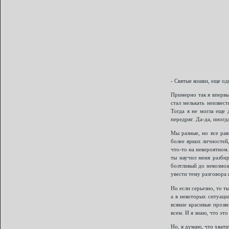
- Святые кошки, еще о
Примерно так я впервы
стал мелькать неизвес
Тогда я не могла еще 
передряг. Да-да, иногд
Мы разные, но все рав
более ярких личностей,
что-то на невероятном.
ты научил меня разбир
болтливый до невозмож
увести тему разговора 
Но если серьезно, то т
а в некоторых ситуаци
всякие красивые прозв
всем. И я знаю, что эт
Но, я думаю, что хват