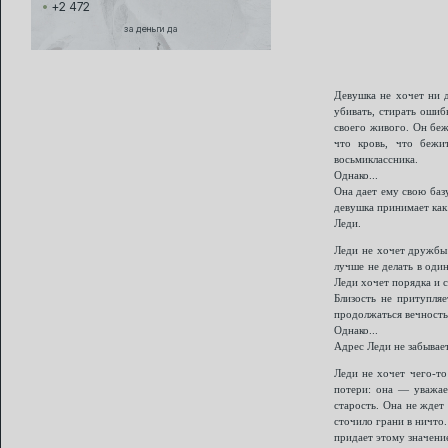
+2 472
за деньги да
Девушка не хочет ни 
убивать, стирать ошиб
своего живого. Он беж
что кровь, что бежи
восьмиклассника.
Однако...
Она дает ему свою баз
девушка принимает как
Леди.
Леди не хочет дружбы 
лучше не делать в один
Леди хочет порядка и с
Близость не притупляе
продолжаться вечность
Однако...
Адрес Леди не забывает
Леди не хочет чего-то
потери: она — уважае
старость. Она не ждет
сточило грани в ничто.
придает этому значени