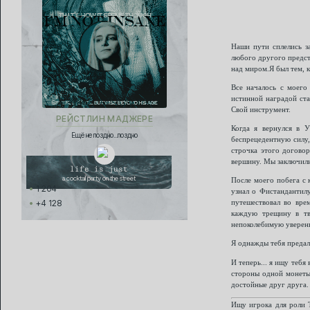
Наши пути сплелись з
любого другого предст
над миром.Я был тем, к
Все началось с моего
истинной наградой ста
Свой инструмент.
РЕЙСТЛИН МАДЖЕРЕ
Когда я вернулся в У
Ещё не поздно...поздно
беспрецедентную силу,
строчка этого договор
вершину. Мы заключили
life is just
a cocktail party on the street
После моего побега с 
1 204
узнал о Фистандантилу
+4 128
путешествовал во врем
каждую трещину в тв
непоколебимую уверенн
Я однажды тебя предал
И теперь... я ищу тебя
стороны одной монеты:
достойные друг друга. 
Ищу игрока для роли Т