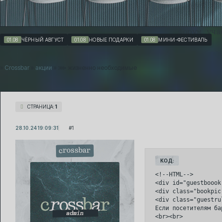
форум
уча
01.08
ЧЁРНЫЙ АВГУСТ
01.08
НОВЫЕ ПОДАРКИ
01.08
МИНИ-ФЕСТИВАЛЬ
»
Crossbar
»
акции
»
⋙ жизненно необходимые
СТРАНИЦА:
1
28.10.24 19:09:31
1
crossbar
КОД:
<!--HTML-->

<div id="guestboook"
<div class="bookpic"
<div class="guestru
Если посетителям ба
<br><br>
