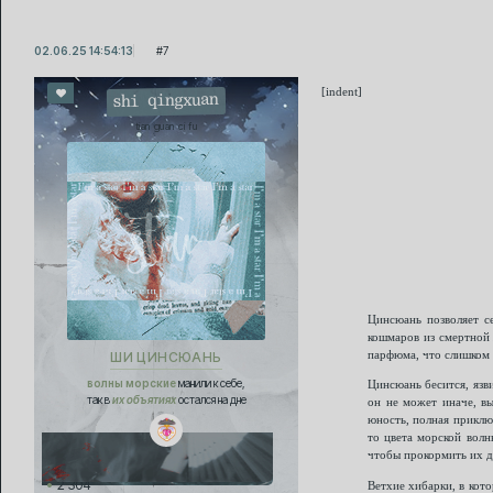
02.06.25 14:54:13
7
[indent]
shi qingxuan
tian guan ci fu
Цинсюань позволяет с
кошмаров из смертной 
парфюма, что слишком 
ШИ ЦИНСЮАНЬ
волны морские
манили к себе,
Цинсюань бесится, язв
так в
их объятиях
остался на дне
он не может иначе, вы
юность, полная приклю
то цвета морской волн
чтобы прокормить их д
2 304
Ветхие хибарки, в кото