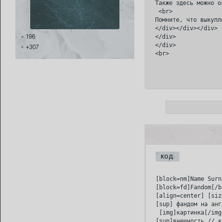
Также здесь можно о
 <br>

Помните, что выкупл
</div></div></div>

196
</div>

</div>

+307
КОД:
[block=nm]Name Surn
[block=fd]Fandom[/b
[align=center] [siz
[sup] фандом на анг
 [img]картинка[/img
[sup]внешность // к