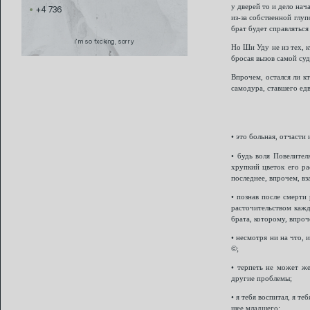
у дверей то и дело на
+4 736
из-за собственной глуп
брат будет справлятьс
i'm so fxcking, sorry
Но Ши Уду не из тех, к
бросая вызов самой суд
Впрочем, остался ли к
самодура, ставшего едв
• это больная, отчасти
• будь воля Повелител
хрупкий цветок его ра
последнее, впрочем, вз
• познав после смерти
расточительством кажд
брата, которому, впроч
• несмотря ни на что, 
©;
• терпеть не может же
другие проблемы;
• я тебя воспитал, я т
шее младшего;