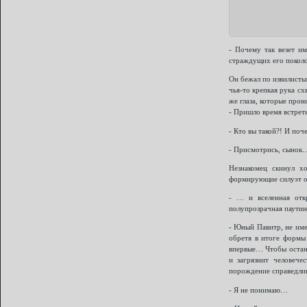
- Почему так везет и
страждущих его поколот
Он бежал по извилисты
чья-то крепкая рука сх
же глаза, которые про
- Пришло время встрети
- Кто вы такой?! И поч
- Присмотрись, сынок
Незнакомец скинул х
формирующие силуэт о
- … и вселенная откр
полупрозрачная паутин
- Юный Павитр, не име
обретя в итоге формы 
впервые… Чтобы остано
и загрязнит человече
порождение справедлив
- Я не понимаю…