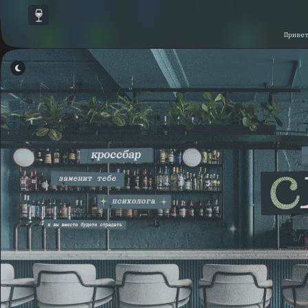
Приве
ОТКЛЮЧИТЬ СКРИПТЫ
▾
КАСТОМНЫЕ СКРИПТЫ
▾
СКРИПТЫ ФОРУМА
▾
ССЫЛКИ В НАВИГАЦИИ ФОРУМА
▾