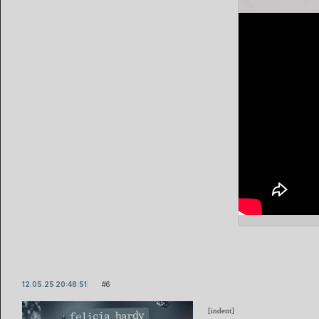
12.05.25 20:48:51
6
[indent]
felicia hardy