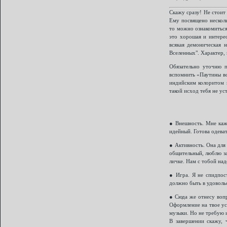
Скажу сразу! Не стоит
Ему посвящено несколь
то можно ознакомиться
это хорошая и интерес
всякая демоническая 
Вселенных". Характер, 
Обязательно уточню п
вспомнить «Паутины вс
индийским колоритом и
такой исход тебя не ус
● Внешность. Мне каже
идейный. Готова одеват
● Активность. Она для 
общительный, люблю за
личке. Нам с тобой на
● Игра. Я не спидпост
должно быть в удоволь
● Сюда же отнесу вопр
Оформление на твое ус
музыки. Но не требую и
В завершении скажу, 