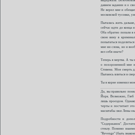
давнем задании и о св
Не верил мне и обещае
московской тусовки, уж
Пыталась жить дальше,
сейчас идти до конца и
Оба обратно попали в к
свою вину в криминал
попытаться поделиться
мне ни слова, но и воо
вел себя иначе?
Теперь я мертва. А ты 
о похороненной мне и
Стивена. Моя смерть д
Пытаюсь влиться в све
Ты в корне изменил мою
Да, вы правильно поня
Йорк. Возможно, Глеб 
лишь проездом. Однако
черты и посчитает это
масштабы лжи Лены ока
Подробности и допол
"Содержанок". Достат
стеклу. Помимо взаим
"Revenge" (быть знако