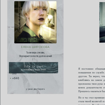
ЕЛЕНА ШИРОКОВА
Ты не верь слезам,
Все вернется после долгих ночей
life is just
Я постоянно обманыв
a cocktail party on the street
повышения по службе. 
516
другом. Ты верил, что
+646
влюбляясь на самом д
приложена твоя рука и
комок доказательств 
у реки два берега
Пришлось оказаться бы
Но и ты стал привязан
стала твоей коллегой 
выдержала. Возобновля