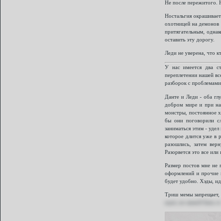
Не после пережитого. Н
Ностальгия окрашивает 
охотницей на демонов 
притягательным, однак
оставить эту дорогу.
Леди не уверена, что к
У нас имеется два ст
переплетении нашей вс
разборок с проблемами
Данте и Леди - оба гл
добром мире и при нал
монстры, постоянное х
бы они поговорили сл
заниматься этим - удел
которое длится уже в 
разошлись, затем вер
Разорвется это все или
Размер постов мне не 
оформлений и прочие п
будет удобно. Хэды, и
Триш мемы запрещает,
ждет, но мамой быть о