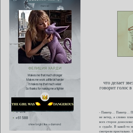
marvel
ФЕЛИЦИЯ ХАРДИ
Makes me that much stronger
Makes me work a little bit harder
что делает зве
It makes me that much wiser
говорит голос в
So thanks for making me a fighter
17 614
- Павитр… Павитр… Пав
не ветер, а словно пла
+61 588
всех сторон доносилис
shine bright like a diamond
о судьбе. В какой-то 
смотрели пристально. О