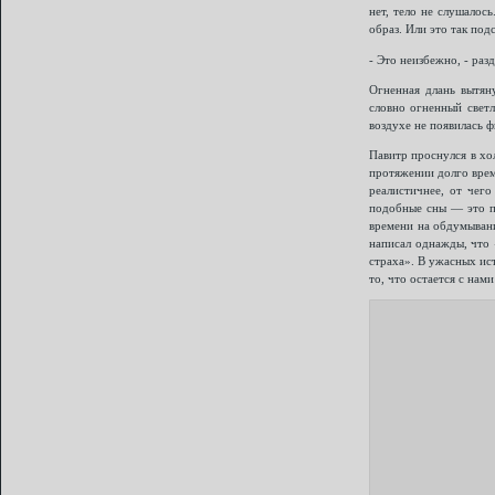
нет, тело не слушалос
образ. Или это так под
- Это неизбежно, - раз
Огненная длань вытяну
словно огненный светл
воздухе не появилась ф
Павитр проснулся в хо
протяжении долго врем
реалистичнее, от чего
подобные сны — это по
времени на обдумывани
написал однажды, что 
страха». В ужасных ис
то, что остается с нам