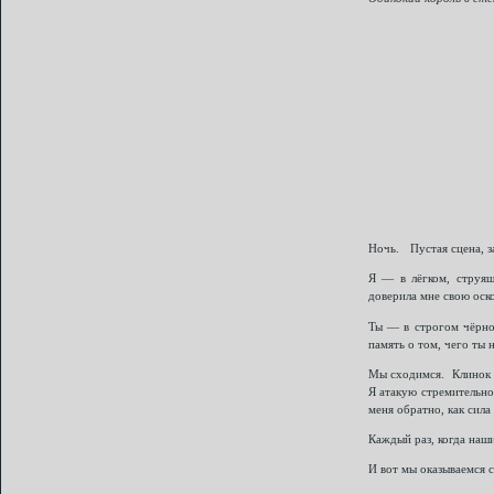
Ночь. Пустая сцена, з
Я — в лёгком, струящ
доверила мне свою оск
Ты — в строгом чёрном
память о том, чего ты 
Мы сходимся. Клинок 
Я атакую стремительно
меня обратно, как сила
Каждый раз, когда наш
И вот мы оказываемся 