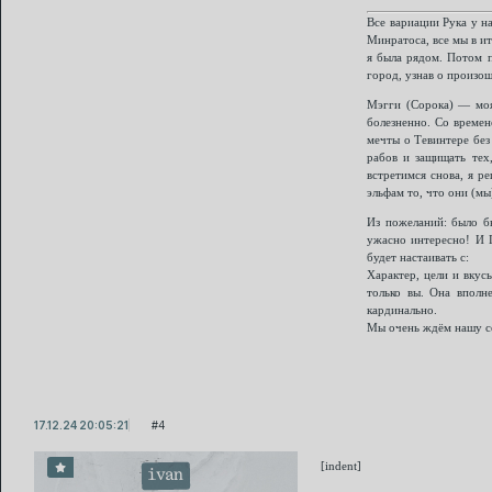
Все вариации Рука у н
Минратоса, все мы в ит
я была рядом. Потом 
город, узнав о произо
Мэгги (Сорока) — моя
болезненно. Со времен
мечты о Тевинтере без
рабов и защищать тех
встретимся снова, я р
эльфам то, что они (мы
Из пожеланий: было бы
ужасно интересно! И 
будет настаивать с:
Характер, цели и вкус
только вы. Она вполн
кардинально.
Мы очень ждём нашу с
17.12.24 20:05:21
4
[indent]
ivan