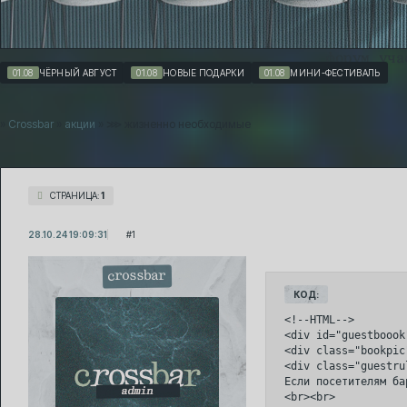
форум
уча
01.08
ЧЁРНЫЙ АВГУСТ
01.08
НОВЫЕ ПОДАРКИ
01.08
МИНИ-ФЕСТИВАЛЬ
»
Crossbar
»
акции
»
⋙ жизненно необходимые
СТРАНИЦА:
1
28.10.24 19:09:31
1
crossbar
КОД:
<!--HTML-->

<div id="guestboook"
<div class="bookpic"
<div class="guestru
Если посетителям ба
<br><br>
