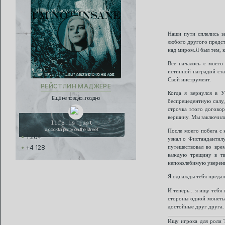
Наши пути сплелись з
любого другого предст
над миром.Я был тем, к
Все началось с моего
истинной наградой ста
Свой инструмент.
РЕЙСТЛИН МАДЖЕРЕ
Когда я вернулся в У
Ещё не поздно...поздно
беспрецедентную силу,
строчка этого договор
вершину. Мы заключили
life is just
a cocktail party on the street
После моего побега с 
1 204
узнал о Фистандантилу
+4 128
путешествовал во врем
каждую трещину в тв
непоколебимую уверенн
Я однажды тебя предал
И теперь... я ищу тебя
стороны одной монеты:
достойные друг друга. 
Ищу игрока для роли Т