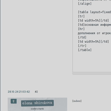
[/align]

[table layout=fixed
[tr]

[td width=5%][/td]

[td]основная информ
[hr]

дополнения от игрока
[/td]

[td width=5%][/td]

[/tr]

28.10.24 21:03:42
2
[indent]
elena shirokova
soderzhanki