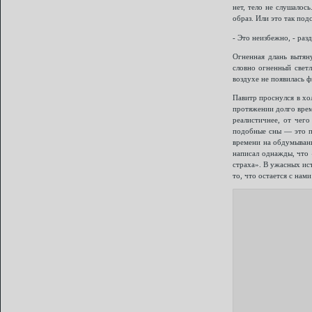
нет, тело не слушалос
образ. Или это так под
- Это неизбежно, - раз
Огненная длань вытяну
словно огненный светл
воздухе не появилась ф
Павитр проснулся в хо
протяжении долго врем
реалистичнее, от чего
подобные сны — это по
времени на обдумывани
написал однажды, что 
страха». В ужасных ис
то, что остается с нам