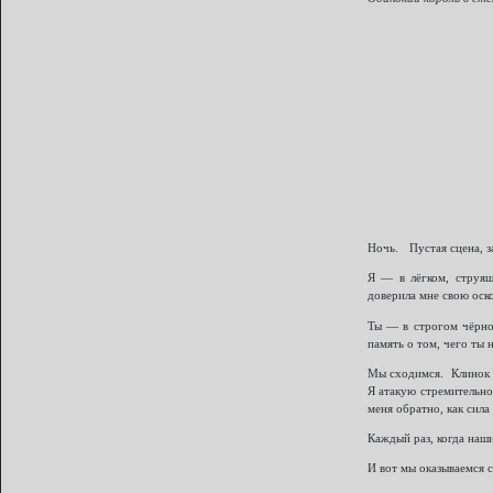
Ночь. Пустая сцена, з
Я — в лёгком, струящ
доверила мне свою оск
Ты — в строгом чёрном
память о том, чего ты 
Мы сходимся. Клинок 
Я атакую стремительно
меня обратно, как сила
Каждый раз, когда наш
И вот мы оказываемся 