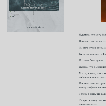
life is just
a cocktail party on the street
13
+31
you want it darker
Я думала, что могу бы
Неважно, откуда мы — 
Ты была нужна здесь, 
Когда ты уходила со Ст
Я хотела быть лучше.
Думала, что с Дракона
Мэгги, я знаю, что и т
добавила в краску золо
Я помню твои истории 
между эльфами, гномам
Теперь я знаю, что важ
Теперь я вижу — тво
драгоценность.