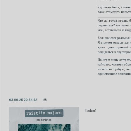
• должно быть, сложно
даже отомстить попыта
Что ж, готов играть б
переписать? как знать,
ккк], оставшееся за кад
Если хочется реальный
Я в целом открыт для 
хуже односторонней з
покидаться в двусторо
По игре: пишу от треть
лайтовое, частоту обыч
ничего не требую, не 
единственное пожелание
03.09.25 20:54:42
8
[indent]
raistlin majere
dragonlance