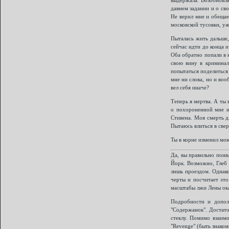
давнем задании и о св
Не верил мне и обещае
московской тусовки, уж
Пыталась жить дальше,
сейчас идти до конца и
Оба обратно попали в к
свою вину в криминал
попытаться поделиться
мне ни слова, но и воо
вел себя иначе?
Теперь я мертва. А ты 
о похороненной мне и
Стивена. Моя смерть д
Пытаюсь влиться в све
Ты в корне изменил мою
Да, вы правильно поня
Йорк. Возможно, Глеб 
лишь проездом. Однако
черты и посчитает это
масштабы лжи Лены ока
Подробности и допол
"Содержанок". Достат
стеклу. Помимо взаим
"Revenge" (быть знако