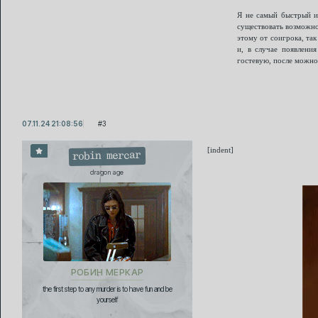
Я не самый быстрый иг
существовать возможно
этому от соигрока, та
и, в случае появления
гостевую, после можно
07.11.24 21:08:56
3
[indent]
robin mercar
dragon age
РОБИН МЕРКАР
the first step to any murder is to have fun and be
yourself