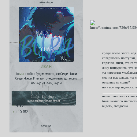
alien stage
среди всего этого ада
совершаешь поступки, 
горячая, мизи, стоит т
ИВАН
лицу конкурента, что за
ты перестала улыбаться
Но
мы
с тобою будем вместе, как Сид и Нэнси,
смогла вырваться, ты 
Сид и Нэнси. И ни за что не доживём до пенсии,
остались на сцене?
как Сид и Нэнси, Сид и
но я все еще надеюсь, 
наши отношения - это 
life is just
a cocktail party on the street
были немного несчастн
4 954
видеть, звездочка.
+10 152
paratise