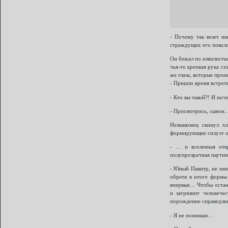
- Почему так везет и
страждущих его поколот
Он бежал по извилисты
чья-то крепкая рука сх
же глаза, которые про
- Пришло время встрети
- Кто вы такой?! И поч
- Присмотрись, сынок
Незнакомец скинул х
формирующие силуэт о
- … и вселенная откр
полупрозрачная паутин
- Юный Павитр, не име
обретя в итоге формы 
впервые… Чтобы остано
и загрязнит человече
порождение справедлив
- Я не понимаю…