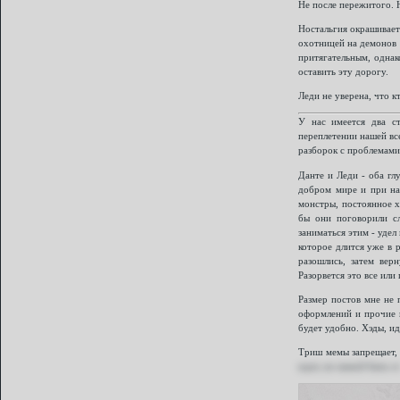
Не после пережитого. Н
Ностальгия окрашивает 
охотницей на демонов 
притягательным, однак
оставить эту дорогу.
Леди не уверена, что к
У нас имеется два ст
переплетении нашей вс
разборок с проблемами
Данте и Леди - оба гл
добром мире и при нал
монстры, постоянное х
бы они поговорили сл
заниматься этим - удел
которое длится уже в 
разошлись, затем вер
Разорвется это все или
Размер постов мне не 
оформлений и прочие п
будет удобно. Хэды, и
Триш мемы запрещает,
ждет, но мамой быть о