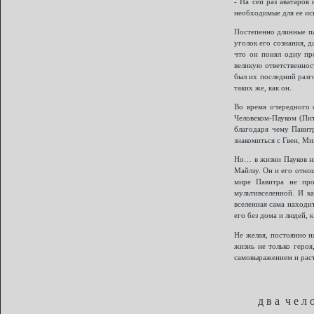
- На сей раз аватаров
необходимые для ее исп
Постепенно длинные па
уголок его сознания, д
что он понял одну про
великую ответственнос
был их последний разго
таких же, как он.
Во время очередного 
Человеком-Пауком (Пит
благодаря чему Павит
знакомиться с Гвен, Ми
Но… в жизни Пауков ни
Майлзу. Он и его отно
мире Павитра не про
мультивселенной. И к
вселенная сама находи
его без дома и людей, 
Не желая, постоянно н
жизнь не только героя
самовыражением и расти
д в а ч е л 