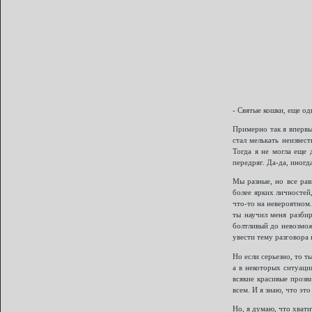
- Святые кошки, еще о
Примерно так я впервы
стал мелькать неизвес
Тогда я не могла еще 
передряг. Да-да, иногд
Мы разные, но все рав
более ярких личностей,
что-то на невероятном.
ты научил меня разбир
болтливый до невозмож
увести тему разговора 
Но если серьезно, то т
а в некоторых ситуаци
всякие красивые прозв
всем. И я знаю, что эт
Но, я думаю, что хват