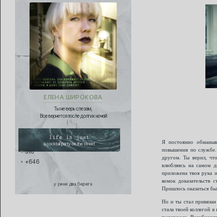
ЕЛЕНА ШИРОКОВА
Ты не верь слезам,
Все вернется после долгих ночей
life is just
Я постоянно обманыв
a cocktail party on the street
повышения по службе. 
516
другом. Ты верил, что
+646
влюбляясь на самом д
приложена твоя рука и
комок доказательств 
у реки два берега
Пришлось оказаться бы
Но и ты стал привязан
стала твоей коллегой 
выдержала. Возобновля