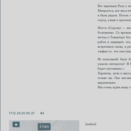
Все вариации Рука у н
Минратоса, все мы в ит
я была рядом. Потом 
город, узнав о произо
Мэгги (Сорока) — моя
болезненно. Со времен
мечты о Тевинтере без
рабов и защищать тех
встретимся снова, я р
эльфам то, что они (мы
Из пожеланий: было бы
ужасно интересно! И 
будет настаивать с:
Характер, цели и вкус
только вы. Она вполн
кардинально.
Мы очень ждём нашу с
17.12.24 20:05:21
4
[indent]
ivan