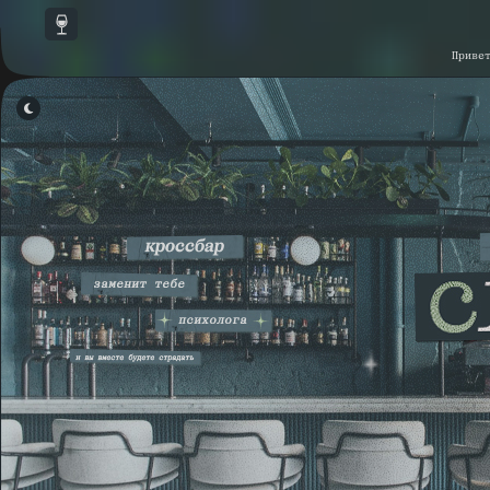
Приве
НАСТРОЙКА СКРИПТОВ
▾
КАСТОМНЫЕ СКРИПТЫ
▾
СКРИПТЫ ФОРУМА
▾
ССЫЛКИ В НАВИГАЦИИ ФОРУМА
▾
СОХРАНИТЬ
ПО УМОЛЧАНИЮ