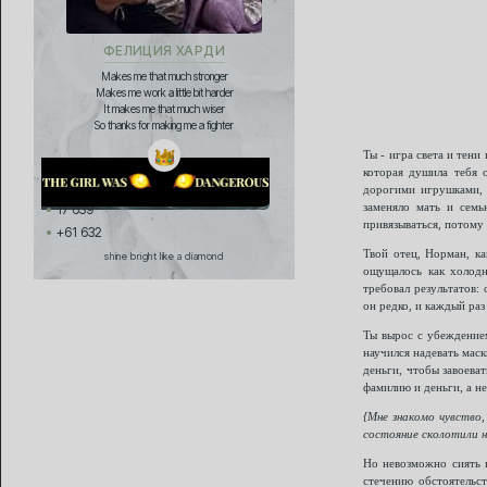
ФЕЛИЦИЯ ХАРДИ
Makes me that much stronger
Makes me work a little bit harder
It makes me that much wiser
So thanks for making me a fighter
Ты - игра света и тени
которая душила тебя 
дорогими игрушками, 
заменяло мать и семь
17 639
привязываться, потому 
+61 632
Твой отец, Норман, ка
shine bright like a diamond
ощущалось как холодн
требовал результатов: 
он редко, и каждый раз
Ты вырос с убеждением
научился надевать маск
деньги, чтобы завоеват
фамилию и деньги, а не
{Мне знакомо чувство,
состояние сколотили 
Но невозможно сиять н
стечению обстоятельс