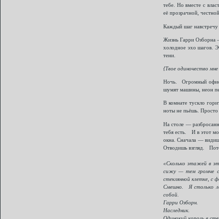
тебе. Но вместе с влас
её прозрачной, честной
Каждый шаг навстречу 
Жизнь Гарри Озборна —
холодное эхо шагов. Эт
тени.
{Твое одиночество мне
Ночь. Огромный офис н
шумят машины, неон пе
В комнате тускло гори
ноты не пьёшь. Просто 
На столе — разбросанн
тебя есть. И в этот м
окна. Сначала — видиш
Отводишь взгляд. Пото
«Сколько этажей в эт
сижу — тем громче с
стеклянной клетке, с ф
Смешно. Я столько ле
собой.
Гарри Озборн.
Наследник.
Одинокий король в сте