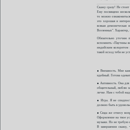
Скажу сразу! Не стоит
Ему посвящено несколь
то можно ознакомиться
это хорошая и интерес
всякая демоническая 
Вселенных". Характер, 
Обязательно уточню п
вспомнить «Паутины вс
индийским колоритом и
такой исход тебя не ус
● Внешность. Мне каже
идейный. Готова одеват
● Активность. Она для 
общительный, люблю за
личке. Нам с тобой на
● Игра. Я не спидпост
должно быть в удоволь
● Сюда же отнесу вопр
Оформление на твое ус
музыки. Но не требую и
В завершении скажу, 