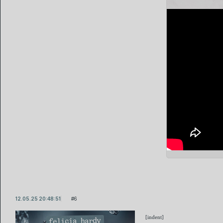
12.05.25 20:48:51
6
[indent]
felicia hardy