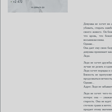
+2 472
за деньги да
Девушка не хочет ни 
убивать, стирать ошиб
своего живого. Он беж
что кровь, что бежи
восьмиклассника.
Однако...
Она дает ему свою баз
девушка принимает как
Леди.
Леди не хочет дружбы 
лучше не делать в один
Леди хочет порядка и с
Близость не притупляе
продолжаться вечность
Однако...
Адрес Леди не забывает
Леди не хочет чего-то
потери: она — уважае
старость. Она не ждет
сточило грани в ничто.
придает этому значени