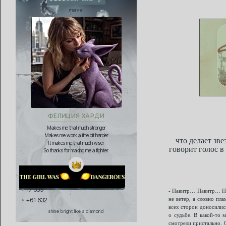
marvel
ФЕЛИЦИЯ ХАРДИ
Makes me that much stronger
Makes me work a little bit harder
что делает зве
It makes me that much wiser
говорит голос в
So thanks for making me a fighter
17 639
- Павитр… Павитр… Пав
не ветер, а словно пла
+61 632
всех сторон доносилис
shine bright like a diamond
о судьбе. В какой-то 
смотрели пристально. О