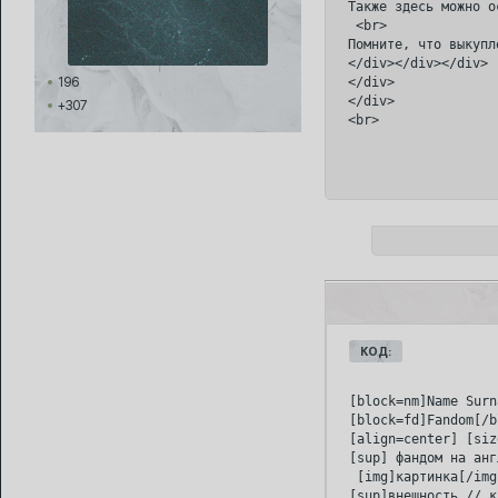
Также здесь можно о
 <br>

Помните, что выкупл
</div></div></div>

196
</div>

</div>

+307
КОД:
[block=nm]Name Surn
[block=fd]Fandom[/b
[align=center] [siz
[sup] фандом на анг
 [img]картинка[/img
[sup]внешность // к