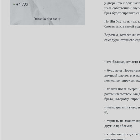
у дверей то и дело на
+4 736
из-за собственной глуп
брат будет справлятьс
i'm so fxcking, sorry
Но Ши Уду не из тех, к
бросая вызов самой суд
Впрочем, остался ли к
самодура, ставшего едв
• это больная, отчасти
• будь воля Повелител
хрупкий цветок его ра
последнее, впрочем, вз
• познав после смерти
расточительством кажд
брата, которому, впроч
• несмотря ни на что, 
©;
• терпеть не может же
другие проблемы;
• я тебя воспитал, я т
шее младшего;