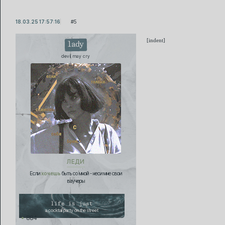
18.03.25 17:57:16
5
[indent]
lady
devil may cry
ЛЕДИ
Если
хочешь
быть со мной - неси мне свои
ваучеры
life is just
a cocktail party on the street
884