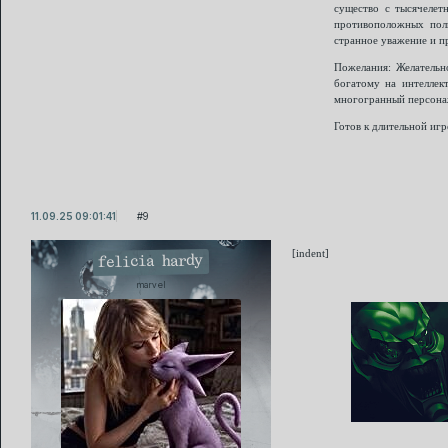
существо с тысячелет
противоположных пол
странное уважение и п
Пожелания: Желательно
богатому на интеллек
многогранный персона
Готов к длительной иг
11.09.25 09:01:41
9
[indent]
felicia hardy
marvel