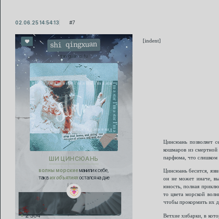
02.06.25 14:54:13
7
[indent]
shi qingxuan
tian guan ci fu
Цинсюань позволяет с
кошмаров из смертной 
парфюма, что слишком 
ШИ ЦИНСЮАНЬ
волны морские
манили к себе,
Цинсюань бесится, язв
так в
их объятиях
остался на дне
он не может иначе, вы
юность, полная приклю
то цвета морской волн
чтобы прокормить их д
2 304
Ветхие хибарки, в кото