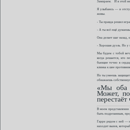
Замираем. И в этой не
Я улыбаюсь — и отступ
живы.
- Ты правда решил игр
- А ты всё ещё думаешь
Она делает шаг назад,
- Хорошая дуэль. Но у 
Мы будем с тобой веч
когда решается, кто п
бьющие точно в сердц
клинка к шее противник
Но ты умеешь защищать
обнажаешь собственную 
«Мы оба 
Может, по
перестаёт 
В моем представлении 
быть подрезанным, пре
Гарри рядом с ней — не
находит вызов, который